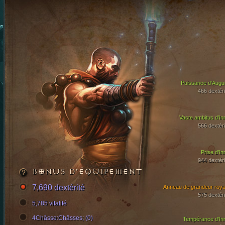
Puissance d’Augui
466 dextéri
Vaste ambitus d’In
566 dextéri
Prise d’In
944 dextéri
BONUS D’ÉQUIPEMENT
7,690 dextérité
Anneau de grandeur roya
575 dextéri
5,785 vitalité
4Châsse:Châsses; (0)
Tempérance d’In