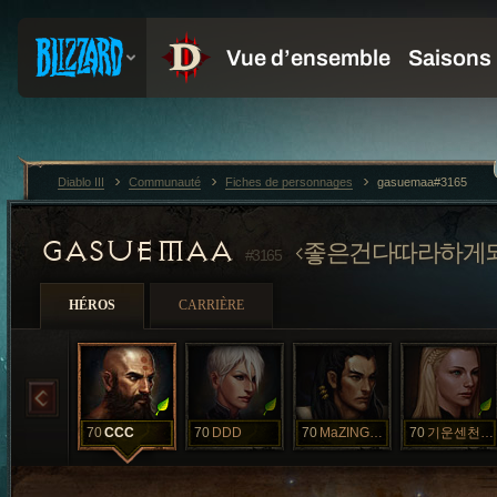
Diablo III
Communauté
Fiches de personnages
gasuemaa#3165
GASUEMAA
좋은건다따라하게
#3165
HÉROS
CARRIÈRE
70
CCC
70
DDD
70
MaZINGgoX
70
기운센천하장군