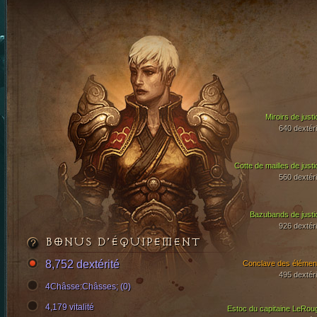
Miroirs de justi
640 dextéri
Cotte de mailles de justi
560 dextéri
Bazubands de justi
926 dextéri
BONUS D’ÉQUIPEMENT
8,752 dextérité
Conclave des élémen
495 dextéri
4Châsse:Châsses; (0)
4,179 vitalité
Estoc du capitaine LeRou