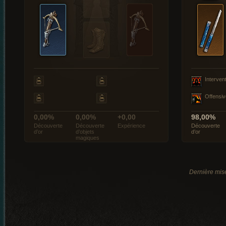
Interven
Offensiv
0,00%
0,00%
+0,00
98,00%
Découverte
Découverte
Expérience
Découverte
d’or
d’objets
d’or
magiques
Dernière mise