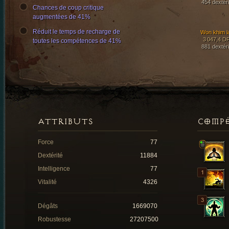
454 dextéri
Chances de coup critique
augmentées de 41%
Réduit le temps de recharge de
Won khim l
3 047,4 D
toutes les compétences de 41%
881 dextéri
ATTRIBUTS
COMP
Force
77
Dextérité
11884
Intelligence
77
Vitalité
4326
Dégâts
1669070
Robustesse
27207500