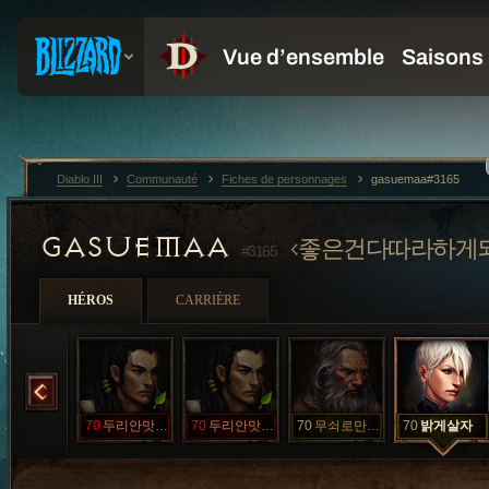
Diablo III
Communauté
Fiches de personnages
gasuemaa#3165
GASUEMAA
좋은건다따라하게
#3165
HÉROS
CARRIÈRE
두리안맛시래기국
70
두리안맛오이냉국
70
두리안맛찐한냉국
70
무쇠로만든마징고
70
밝게살자