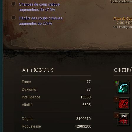
1,210 intelligen
Chances de coup critique
augmentées de 47.5%
Dégâts des coups critiques
Faux du Cyc
2 991,6 D
augmentés de 274%
991 intelligen
ATTRIBUTS
COMP
Force
77
Dextérité
77
Intelligence
15350
Vitalité
6595
Dégâts
3100510
Robustesse
42983200