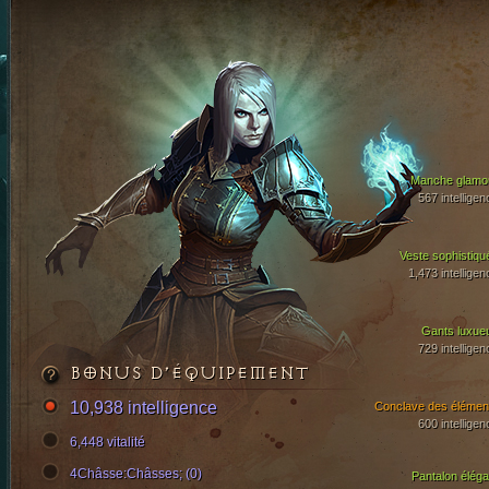
Manche glamo
567 intelligen
Veste sophistiqu
1,473 intelligen
Gants luxue
729 intelligen
BONUS D’ÉQUIPEMENT
10,938 intelligence
Conclave des élémen
600 intelligen
6,448 vitalité
4Châsse:Châsses; (0)
Pantalon éléga