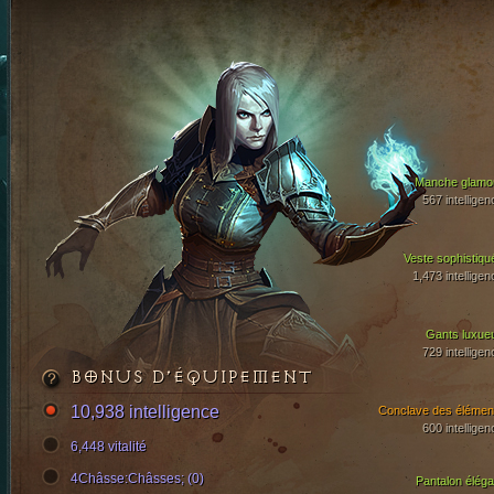
Manche glamo
567 intelligen
Veste sophistiqu
1,473 intelligen
Gants luxue
729 intelligen
BONUS D’ÉQUIPEMENT
10,938 intelligence
Conclave des élémen
600 intelligen
6,448 vitalité
4Châsse:Châsses; (0)
Pantalon éléga