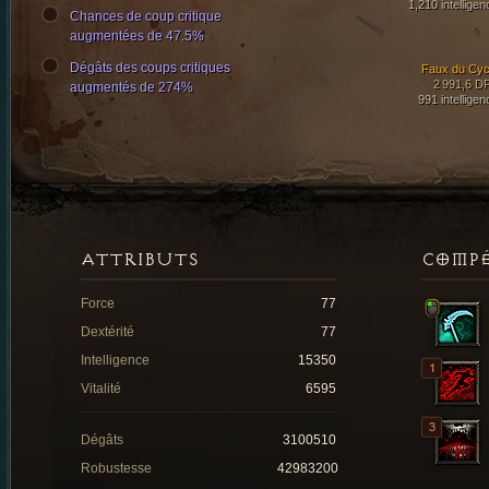
1,210 intelligen
Chances de coup critique
augmentées de 47.5%
Dégâts des coups critiques
Faux du Cyc
2 991,6 D
augmentés de 274%
991 intelligen
ATTRIBUTS
COMP
Force
77
Dextérité
77
Intelligence
15350
Vitalité
6595
Dégâts
3100510
Robustesse
42983200