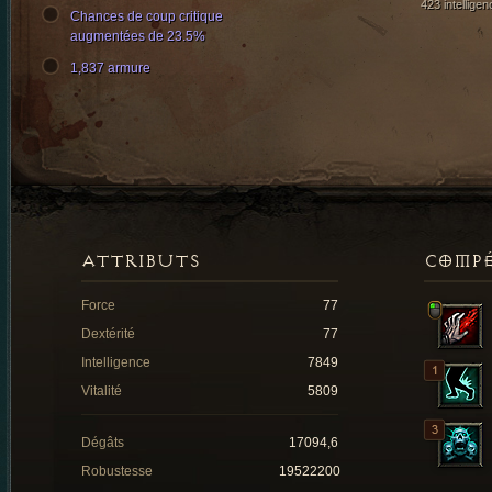
423 intelligen
Chances de coup critique
augmentées de 23.5%
1,837 armure
ATTRIBUTS
COMP
Force
77
Dextérité
77
Intelligence
7849
Vitalité
5809
Dégâts
17094,6
Robustesse
19522200