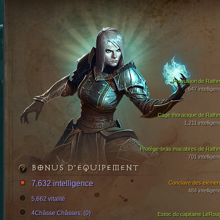
Protrusion de Rath
647 intelligen
Cage thoracique de Rath
1,211 intelligen
Protège-bras macabres de Rath
701 intelligen
BONUS D’ÉQUIPEMENT
7,632 intelligence
Conclave des élémen
484 intelligen
5,662 vitalité
4Châsse:Châsses; (0)
Estoc du capitaine LeRou