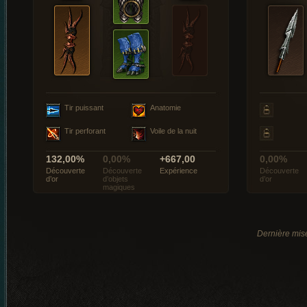
Tir puissant
Anatomie
Tir perforant
Voile de la nuit
132,00%
0,00%
+667,00
0,00%
Découverte
Découverte
Expérience
Découverte
d’or
d’objets
d’or
magiques
Dernière mise