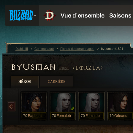
Diablo III
Communauté
Fiches de personnages
byusman#1821
BYUSMAN
EORZEA
#1821
HÉROS
CARRIÈRE
70
Baphometh
70
Femalebolgia
70
Femalebolgia
70
Orleans