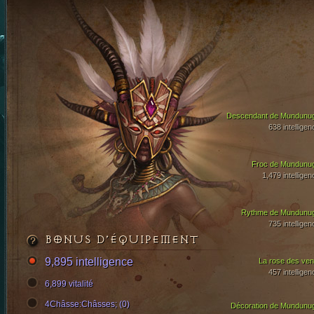
Descendant de Mundunu
638 intelligen
Froc de Mundunu
1,479 intelligen
Rythme de Mundunu
735 intelligen
BONUS D’ÉQUIPEMENT
9,895 intelligence
La rose des ven
457 intelligen
6,899 vitalité
4Châsse:Châsses; (0)
Décoration de Mundunu