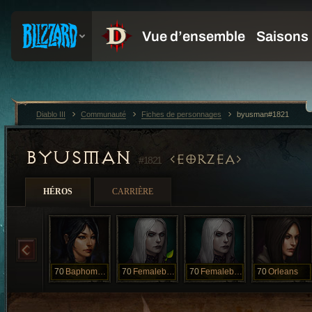
Diablo III
Communauté
Fiches de personnages
byusman#1821
BYUSMAN
EORZEA
#1821
HÉROS
CARRIÈRE
70
Baphometh
70
Femalebolgia
70
Femalebolgia
70
Orleans