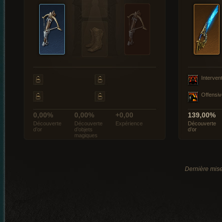
Interven
Offensiv
0,00%
0,00%
+0,00
139,00%
Découverte
Découverte
Expérience
Découverte
d’or
d’objets
d’or
magiques
Dernière mise