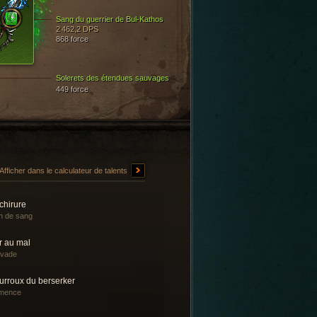
Sang du guerrier de Bul-Kathos
2 462,2 DPS
868 force
Solerets des étendues sauvages
449 force
Afficher dans le calculateur de talents
chirure
n de sang
r au mal
avade
urroux du berserker
mence