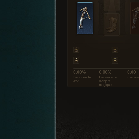
0,00%
0,00%
+0,00
Découverte
Découverte
Expérien
d’or
d’objets
magiques