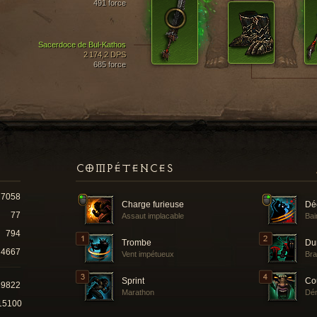
491 force
Sacerdoce de Bul-Kathos
2 174,2 DPS
685 force
COMPÉTENCES
7058
Charge furieuse
Dé
77
Assaut implacable
Bai
794
Trombe
Du
4667
Vent impétueux
Br
Sprint
Co
19822
Marathon
Dé
15100