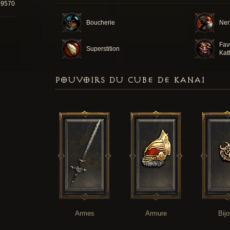
99570
Boucherie
Ner
Fav
Superstition
Kat
POUVOIRS DU CUBE DE KANAI
Armes
Armure
Bij