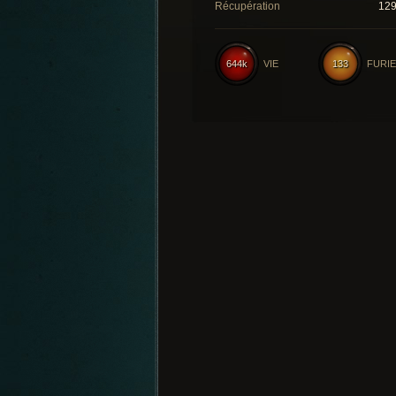
Récupération
12
644k
VIE
133
FURIE