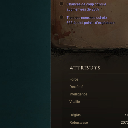
Chances de coup critique
augmentées de 28%
Tuer des monstres octroie
688 4point:points; d’expérience
ATTRIBUTS
Force
Dextérité
Intelligence
Vitalité
Dégâts
7
Robustesse
207