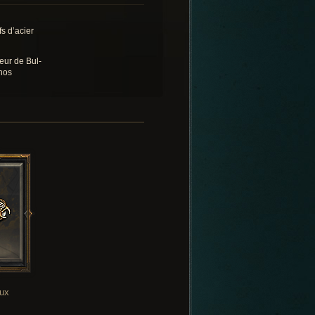
fs d’acier
eur de Bul-
hos
oux