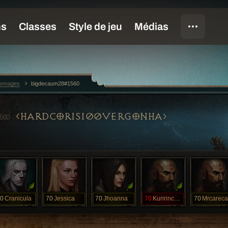
sonnages
bigdecaum28#1560
HARDCORIS100VERGONHA
560
0
Cranicula
70
Jessica
70
Jhoanna
70
Kuririncarec
70
Mrcareca