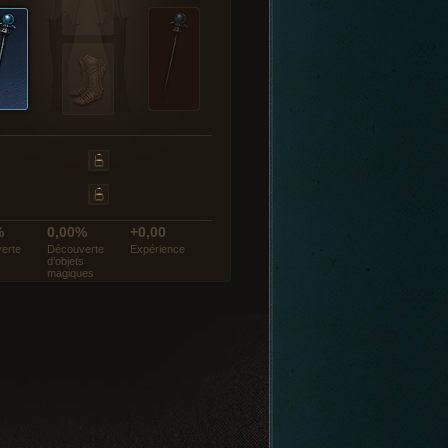
%
0,00%
+0,00
erte
Découverte
Expérience
d’objets
magiques