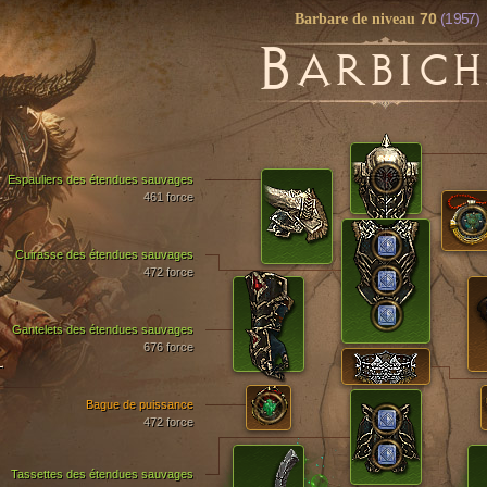
70
(1 957)
Barbare de niveau
B
ARBIC
Espauliers des étendues sauvages
461 force
Cuirasse des étendues sauvages
472 force
Gantelets des étendues sauvages
676 force
T
Bague de puissance
472 force
Tassettes des étendues sauvages