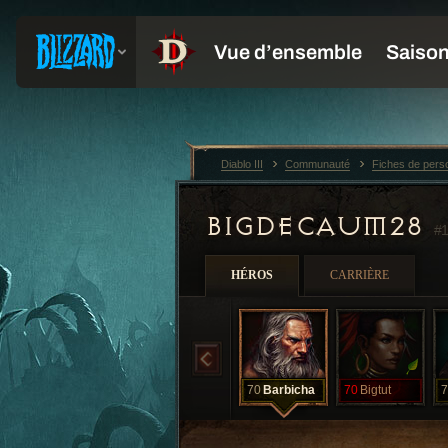
Diablo III
Communauté
Fiches de per
BIGDECAUM28
#1
HÉROS
CARRIÈRE
70
Barbicha
70
Bigtut
7