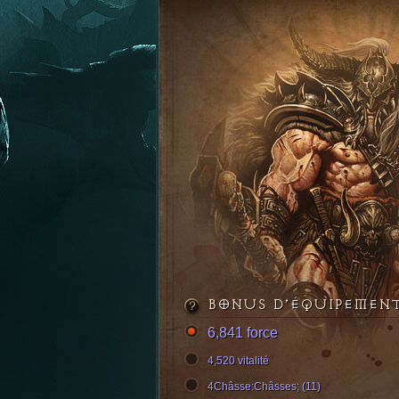
BONUS D’ÉQUIPEMEN
6,841 force
4,520 vitalité
4Châsse:Châsses; (11)