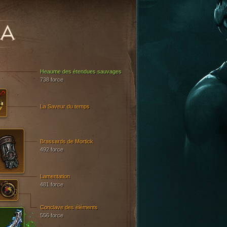
HA
Heaume des étendues sauvages
738 force
La Saveur du temps
Brassards de Mortick
492 force
Lamentation
481 force
Conclave des éléments
556 force