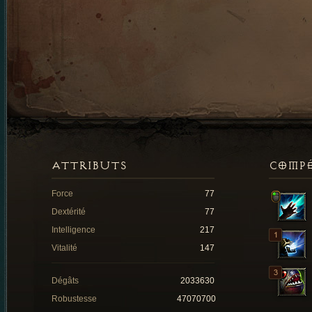
ATTRIBUTS
COMP
Force
77
Dextérité
77
Intelligence
217
Vitalité
147
Dégâts
2033630
Robustesse
47070700