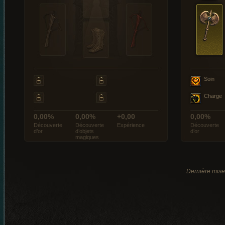
Soin
Charge
0,00%
0,00%
+0,00
0,00%
Découverte
Découverte
Expérience
Découverte
d’or
d’objets
d’or
magiques
Dernière mise