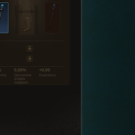
%
0,00%
+0,00
erte
Découverte
Expérience
d’objets
magiques