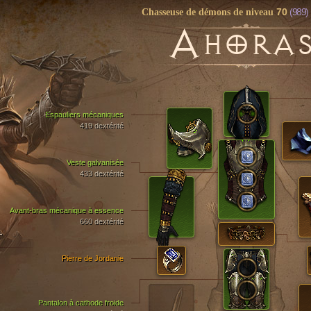
70
(989)
Chasseuse de démons de niveau
A
HORAS
Espauliers mécaniques
419 dextérité
Veste galvanisée
433 dextérité
Avant-bras mécanique à essence
660 dextérité
T
Pierre de Jordanie
Pantalon à cathode froide