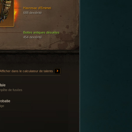
Havresac d’Emimei
688 dextérité
Bottes antiques désuètes
454 dextérité
Afficher dans le calculateur de talents
fale
pête de fusées
robatie
tige