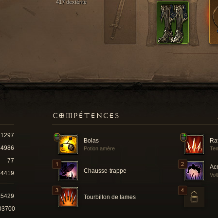
417 dextérité
COMPÉTENCES
1297
Bolas
Ra
4986
Potion amère
Tem
77
Ac
Chausse-trappe
4419
Vol
55429
Tourbillon de lames
03700