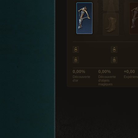
0,00%
0,00%
+0,00
Découverte
Découverte
Expérien
d’or
d’objets
magiques