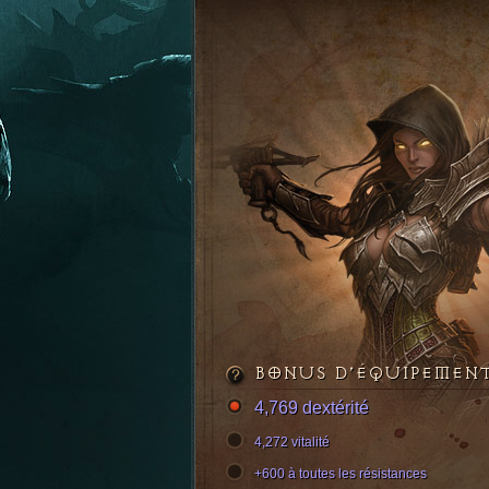
BONUS D’ÉQUIPEMEN
4,769 dextérité
4,272 vitalité
+600 à toutes les résistances