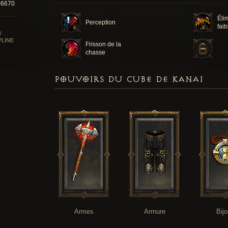
06670
Éli
Perception
faib
/
PLINE
Frisson de la
chasse
POUVOIRS DU CUBE DE KANAI
Armes
Armure
Bij