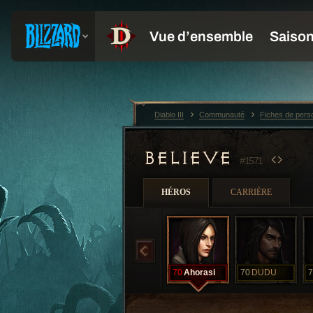
Diablo III
Communauté
Fiches de per
BELIEVE
#1571
HÉROS
CARRIÈRE
70
Ahorasi
70
DUDU
7