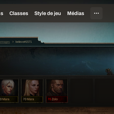
sonnages
believe#1571
0
Mara
70
Mara
70
Zolo