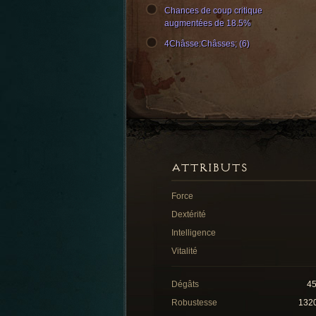
Chances de coup critique
augmentées de 18.5%
4Châsse:Châsses; (6)
ATTRIBUTS
Force
Dextérité
Intelligence
Vitalité
Dégâts
4
Robustesse
132