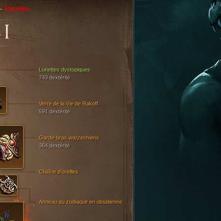
-
Extrême
I
Lunettes dystopiques
743 dextérité
Verre de la Vie de Rakoff
591 dextérité
Garde-bras warzechiens
364 dextérité
Chaîne d’oreilles
Anneau du zodiaque en obsidienne