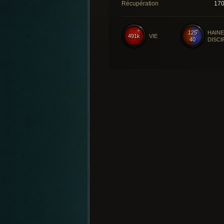
Récupération
17
125
HAINE
491k
VIE
40
DISCI