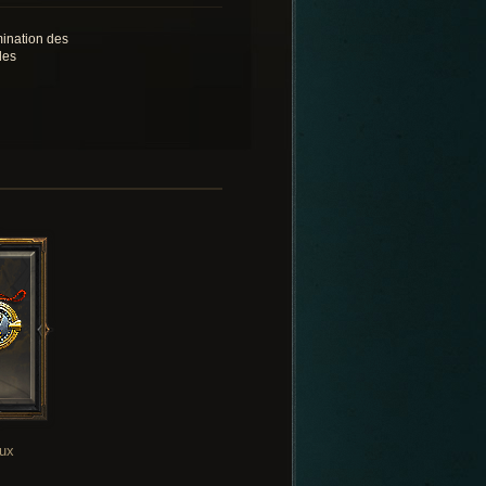
mination des
les
oux