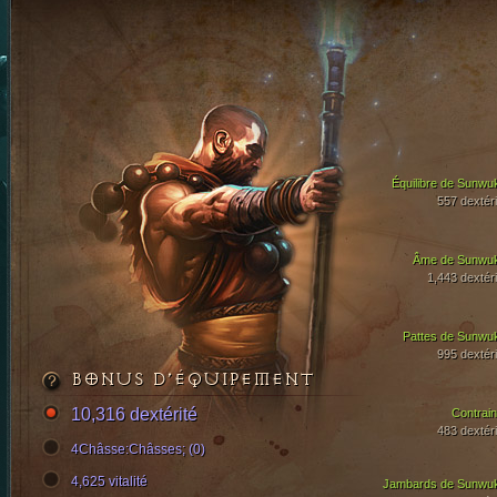
Équilibre de Sunwu
557 dextéri
Âme de Sunwu
1,443 dextéri
Pattes de Sunwu
995 dextéri
BONUS D’ÉQUIPEMENT
10,316 dextérité
Contrain
483 dextéri
4Châsse:Châsses; (0)
4,625 vitalité
Jambards de Sunwu