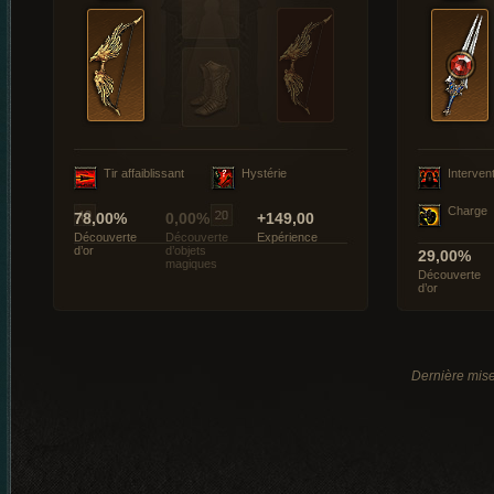
Tir affaiblissant
Hystérie
Interven
Charge
78,00%
0,00%
+149,00
Découverte
Découverte
Expérience
d’or
d’objets
29,00%
magiques
Découverte
d’or
Dernière mise