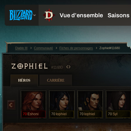
Diablo III
Communauté
Fiches de personnages
Zophiel#11680
ZOPHIEL
#11680
HÉROS
CARRIÈRE
70
Eshoni
70
Iophiel
70
Iophiel
70
Syl