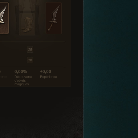
%
0,00%
+0,00
erte
Découverte
Expérience
d’objets
magiques