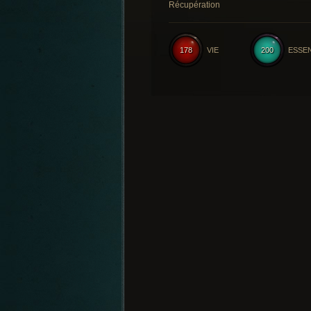
Récupération
178
VIE
200
ESSE