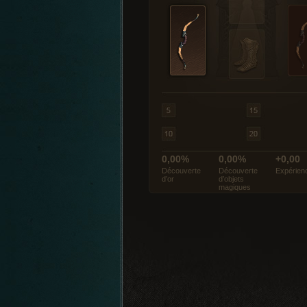
0,00%
0,00%
+0,00
Découverte
Découverte
Expérien
d’or
d’objets
magiques