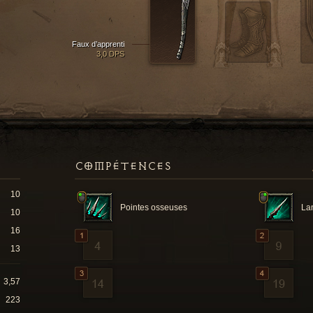
Faux d’apprenti
3,0 DPS
COMPÉTENCES
10
Pointes osseuses
La
10
16
13
3,57
223