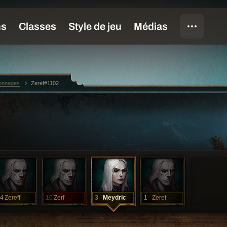
sonnages
Zeref#1102
4
Zereff
10
Zerf
3
Meydric
1
Zeret