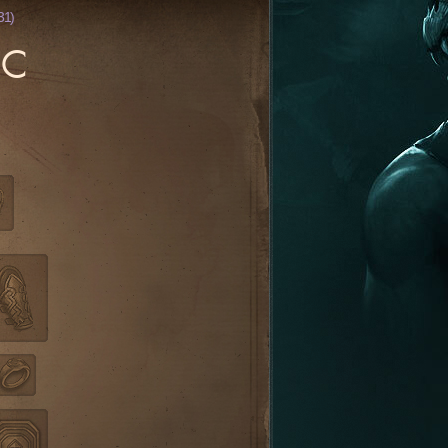
31)
C