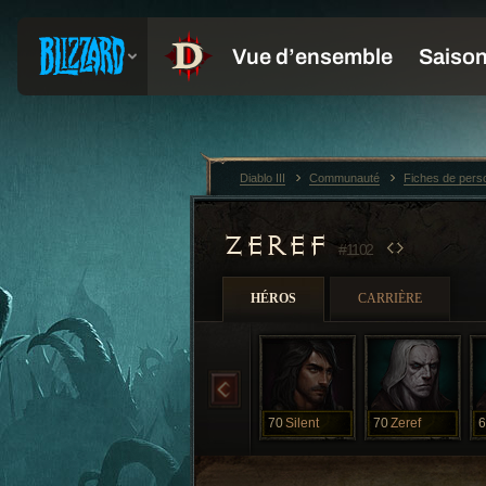
Diablo III
Communauté
Fiches de per
ZEREF
#1102
HÉROS
CARRIÈRE
70
Silent
70
Zeref
6