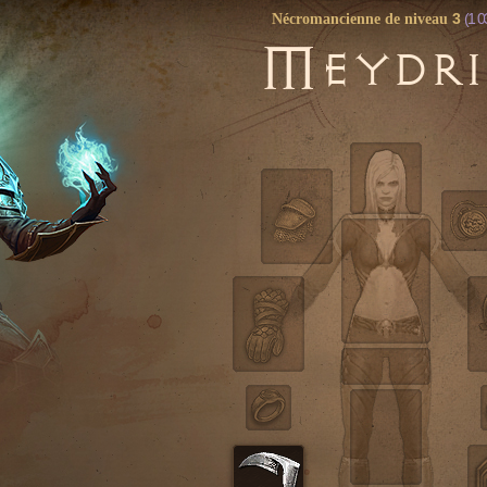
3
(1 0
Nécromancienne de niveau
M
EYDRI