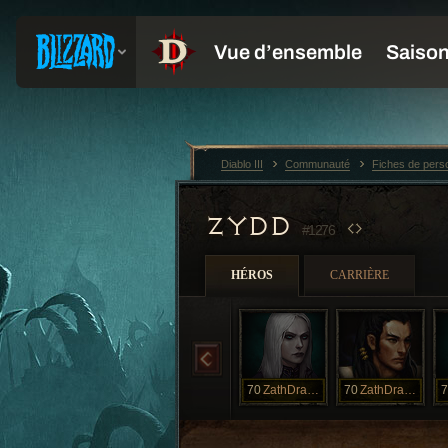
Diablo III
Communauté
Fiches de per
ZYDD
#1276
HÉROS
CARRIÈRE
70
ZathDragon
70
ZathDragon
7