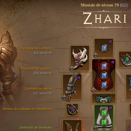
70
(612)
Moniale de niveau
Z
HARI
Harangue de Lefebvre
458 dextérité
Pourpoint de cendres
608 dextérité
Gantelets en pierre
637 dextérité
T
Anneau du zodiaque en obsidienne
Jambards de Sunwuko