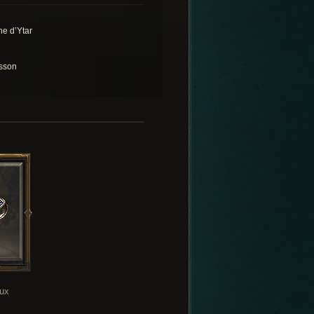
ne d’Ytar
sson
oux