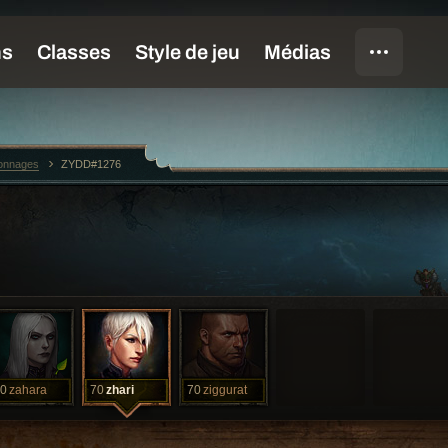
sonnages
ZYDD#1276
0
zahara
70
zhari
70
ziggurat