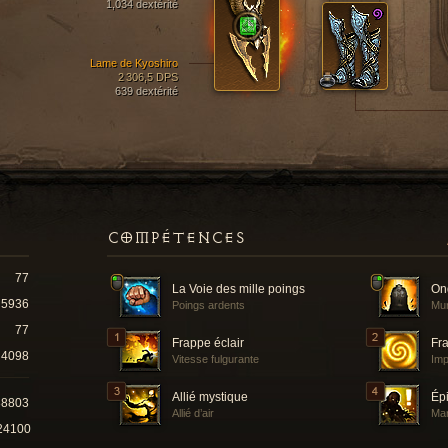
1,034 dextérité
Lame de Kyoshiro
2 306,5 DPS
639 dextérité
COMPÉTENCES
77
La Voie des mille poings
On
5936
Poings ardents
Mur
77
Frappe éclair
Fr
4098
Vitesse fulgurante
Imp
Allié mystique
Ép
88803
Allié d’air
Man
24100