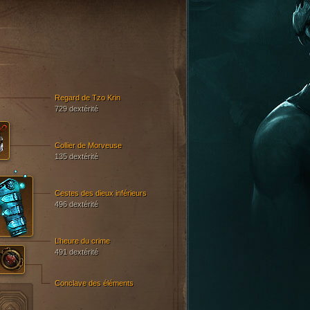
Regard de Tzo Krin
729 dextérité
Collier de Morveuse
135 dextérité
Cestes des dieux inférieurs
496 dextérité
L’heure du crime
491 dextérité
Conclave des éléments