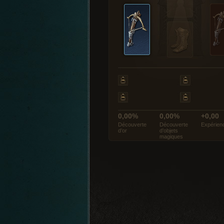
0,00%
0,00%
+0,00
Découverte
Découverte
Expérien
d’or
d’objets
magiques