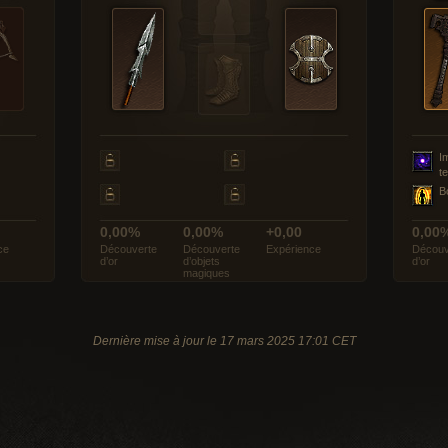
I
t
B
0,00%
0,00%
+0,00
0,00
ce
Découverte
Découverte
Expérience
Découv
d’or
d’objets
d’or
magiques
Dernière mise à jour le 17 mars 2025 17:01 CET