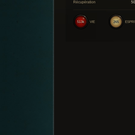
Récupération
5
513k
VIE
265
ESPRI