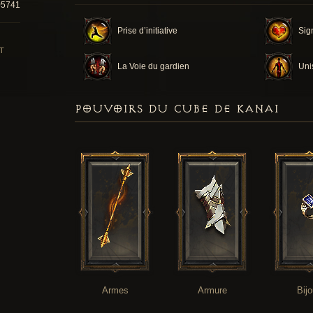
05741
Prise d’initiative
Sig
T
La Voie du gardien
Uni
POUVOIRS DU CUBE DE KANAI
Armes
Armure
Bij