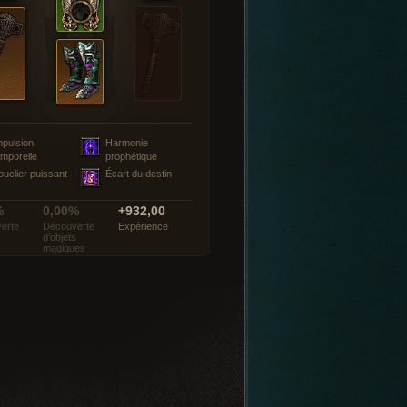
mpulsion
Harmonie
emporelle
prophétique
ouclier puissant
Écart du destin
%
0,00%
+932,00
erte
Découverte
Expérience
d’objets
magiques