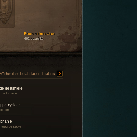
Bottes rudimentaires
492 dextérité
Afficher dans le calculateur de talents
de de lumière
 de lumière
appe-cyclone
losion
iphanie
teau de sable