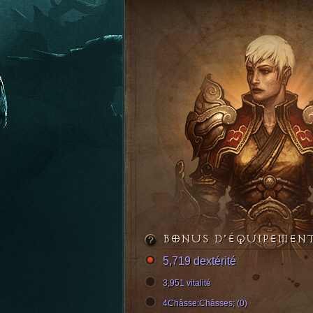
BONUS D’ÉQUIPEMEN
5,719 dextérité
3,951 vitalité
4Châsse:Châsses; (0)