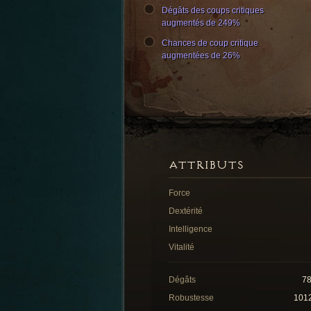
Dégâts des coups critiques
augmentés de 249%
Chances de coup critique
augmentées de 26%
ATTRIBUTS
Force
Dextérité
Intelligence
Vitalité
Dégâts
7
Robustesse
101