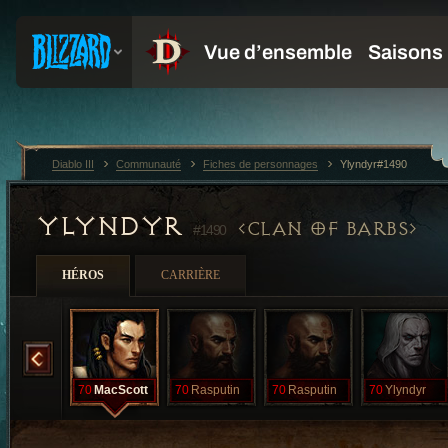
Diablo III
Communauté
Fiches de personnages
Ylyndyr#1490
YLYNDYR
CLAN OF BARBS
#1490
HÉROS
CARRIÈRE
MacScott
70
MacScott
70
Rasputin
70
Rasputin
70
Ylyndyr