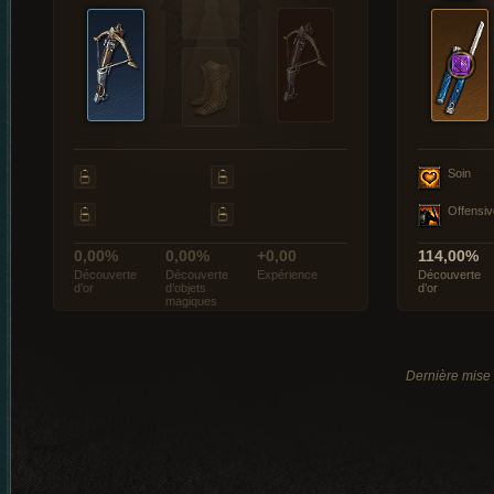
Soin
Offensiv
0,00%
0,00%
+0,00
114,00%
Découverte
Découverte
Expérience
Découverte
d’or
d’objets
d’or
magiques
Dernière mise