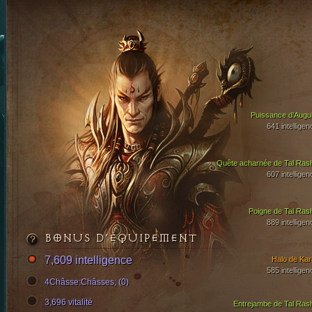
Puissance d’Augui
641 intelligen
Quête acharnée de Tal Ras
607 intelligen
Poigne de Tal Ras
889 intelligen
BONUS D’ÉQUIPEMENT
7,609 intelligence
Halo de Kari
585 intelligen
4Châsse:Châsses; (0)
3,696 vitalité
Entrejambe de Tal Ras