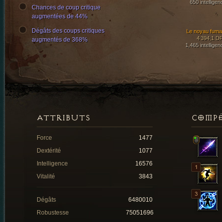
650 intelligen
Chances de coup critique
augmentées de 44%
Dégâts des coups critiques
Le noyau fuma
4 394,1 D
augmentés de 368%
1,465 intelligen
ATTRIBUTS
COMP
Force
1477
Dextérité
1077
Intelligence
16576
Vitalité
3843
Dégâts
6480010
Robustesse
75051696