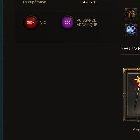
Récupération
1476610
PUISSANCE
585k
VIE
100
ARCANIQUE
POUVO
Arm