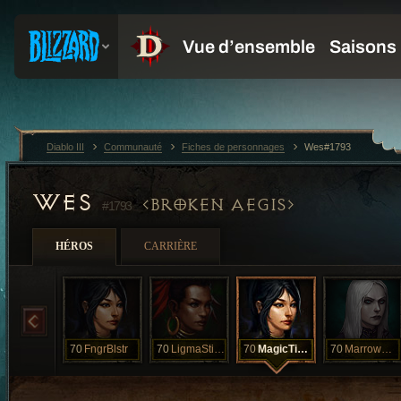
Diablo III
Communauté
Fiches de personnages
Wes#1793
WES
BROKEN AEGIS
#1793
HÉROS
CARRIÈRE
70
FngrBlstr
70
LigmaStigma
70
MagicTingles
70
MarrowEscape