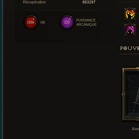
Récupération
863297
PUISSANCE
195k
VIE
120
ARCANIQUE
POUVO
Arm