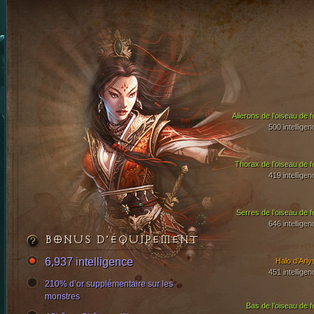
Ailerons de l’oiseau de f
500 intelligen
Thorax de l’oiseau de f
419 intelligen
Serres de l’oiseau de f
646 intelligen
BONUS D’ÉQUIPEMENT
6,937 intelligence
Halo d’Arly
451 intelligen
210% d’or supplémentaire sur les
monstres
Bas de l’oiseau de f