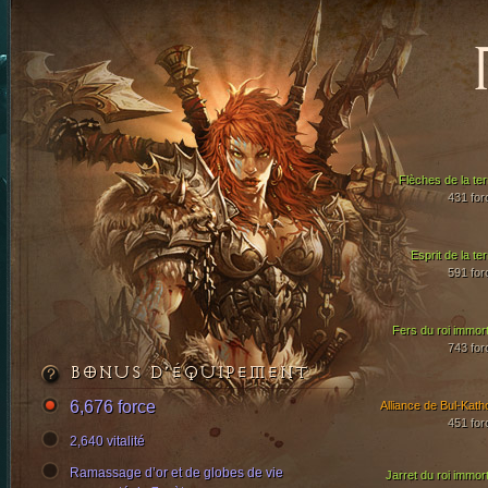
Flèches de la ter
431 for
Esprit de la te
591 for
Fers du roi immort
743 for
BONUS D’ÉQUIPEMENT
6,676 force
Alliance de Bul-Kath
451 for
2,640 vitalité
Ramassage d’or et de globes de vie
Jarret du roi immort