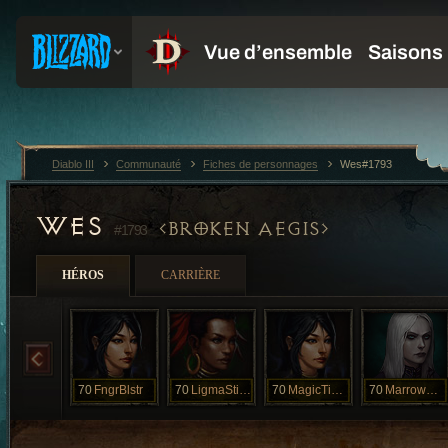
Diablo III
Communauté
Fiches de personnages
Wes#1793
WES
BROKEN AEGIS
#1793
HÉROS
CARRIÈRE
70
FngrBlstr
70
LigmaStigma
70
MagicTingles
70
MarrowEscape