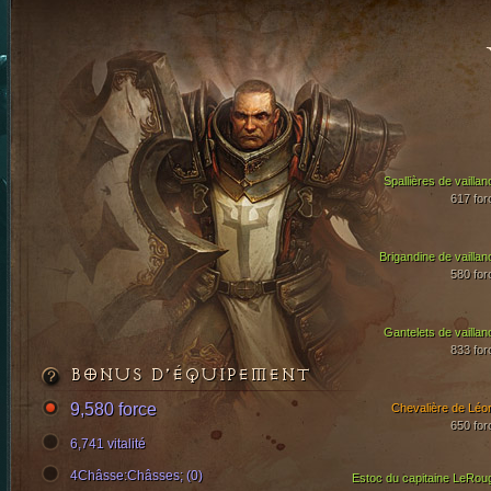
Spallières de vaillan
617 for
Brigandine de vaillan
580 for
Gantelets de vaillan
833 for
BONUS D’ÉQUIPEMENT
9,580 force
Chevalière de Léor
650 for
6,741 vitalité
4Châsse:Châsses; (0)
Estoc du capitaine LeRou