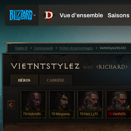
Diablo III
Communauté
Fiches de personnages
VietNtStyleZ#1433
VIETNTSTYLEZ
RICHARD
#1433
HÉROS
CARRIÈRE
70
HybridNecro
70
MegamanNelly
70
NeLLyTraNzzz
70
VietNtStyleZ