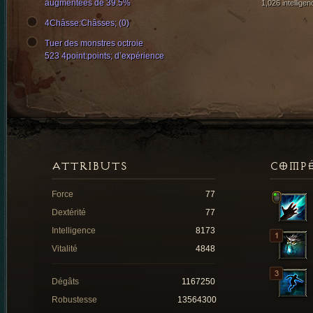
augmentées de 39.5%
1,026 intelligen
4Châsse:Châsses; (0)
Tuer des monstres octroie
523 4point:points; d’expérience
ATTRIBUTS
COMP
Force
77
Dextérité
77
Intelligence
8173
Vitalité
4848
Dégâts
1167250
Robustesse
13564300