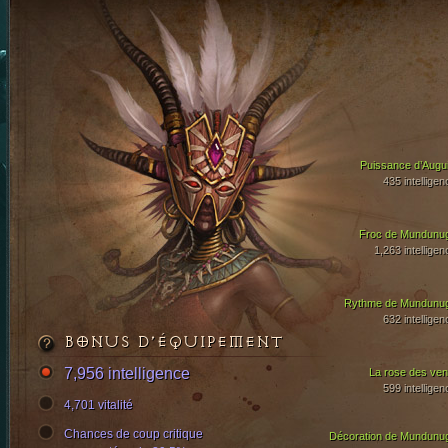
Puissance d’Augui
435 intelligen
Froc de Mundunu
1,263 intelligen
Rythme de Mundunu
632 intelligen
BONUS D’ÉQUIPEMENT
7,956 intelligence
La rose des ven
599 intelligen
4,701 vitalité
Chances de coup critique
Décoration de Mundunu