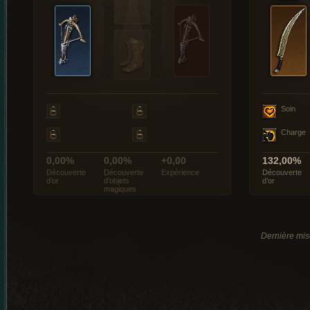
Soin
Charge
0,00%
0,00%
+0,00
132,00%
Découverte
Découverte
Expérience
Découverte
d’or
d’objets
d’or
magiques
Dernière mis