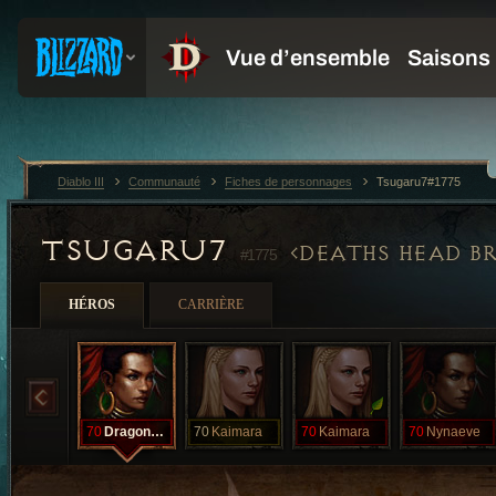
Diablo III
Communauté
Fiches de personnages
Tsugaru7#1775
TSUGARU7
DEATHS HEAD B
#1775
HÉROS
CARRIÈRE
70
Dragonscale
70
Kaimara
70
Kaimara
70
Nynaeve