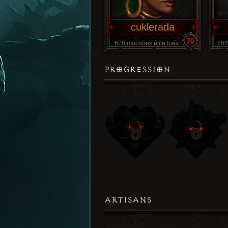
cuklerada
70
628 monstres élite tués
3 64
PROGRESSION
ARTISANS