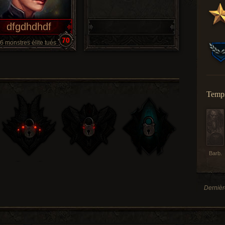
dfgdhdhdf
70
6 monstres élite tués
Temps
Barb.
Dernièr