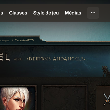
sonnages
Tlacastiel#1705
EL
DEMONS ANDANGELS
#1705