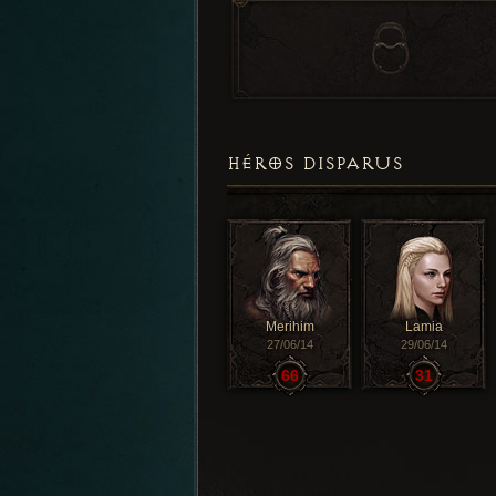
HÉROS DISPARUS
Merihim
Lamia
27/06/14
29/06/14
66
31