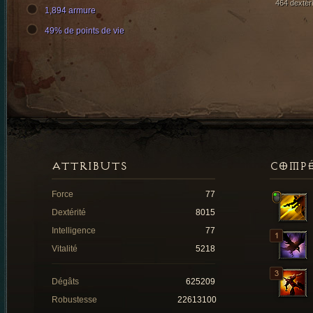
464 dextéri
1,894 armure
49% de points de vie
ATTRIBUTS
COMP
Force
77
Dextérité
8015
Intelligence
77
Vitalité
5218
Dégâts
625209
Robustesse
22613100