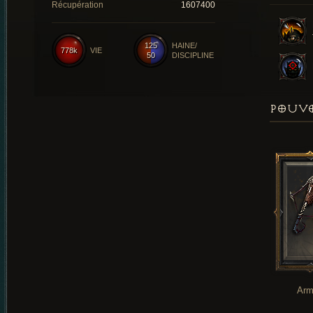
Récupération
1607400
125
HAINE/
778k
VIE
50
DISCIPLINE
POUVO
Arm