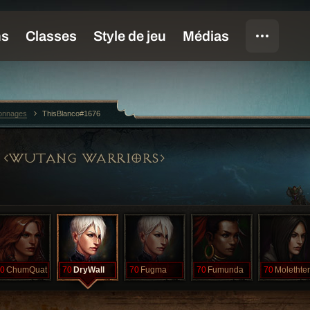
sonnages
ThisBlanco#1676
WUTANG WARRIORS
0
ChumQuat
70
DryWall
70
Fugma
70
Fumunda
70
Molethter