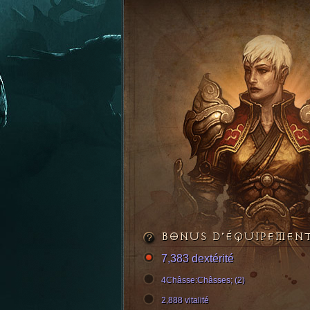
BONUS D’ÉQUIPEMEN
7,383 dextérité
4Châsse:Châsses; (2)
2,888 vitalité