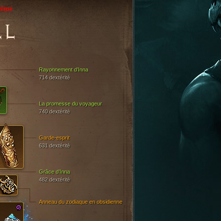
rême
L
Rayonnement d’Inna
714 dextérité
La promesse du voyageur
740 dextérité
Garde-esprit
631 dextérité
Grâce d’Inna
482 dextérité
Anneau du zodiaque en obsidienne