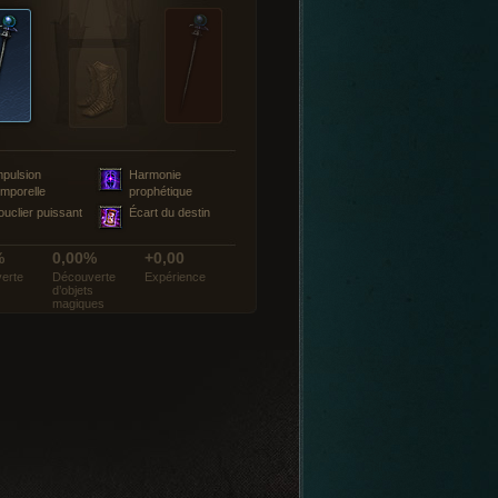
mpulsion
Harmonie
emporelle
prophétique
ouclier puissant
Écart du destin
%
0,00%
+0,00
erte
Découverte
Expérience
d’objets
magiques