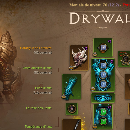
70
(1 212)
Moniale de niveau
-
Ext
D
RYWAL
Harangue de Lefebvre
462 dextérité
Vaste ambitus d’Inna
452 dextérité
Prise d’Inna
719 dextérité
T
La rose des vents
Tempérance d’Inna