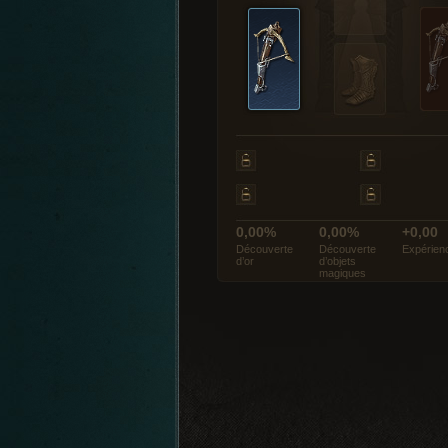
0,00%
0,00%
+0,00
Découverte
Découverte
Expérien
d’or
d’objets
magiques