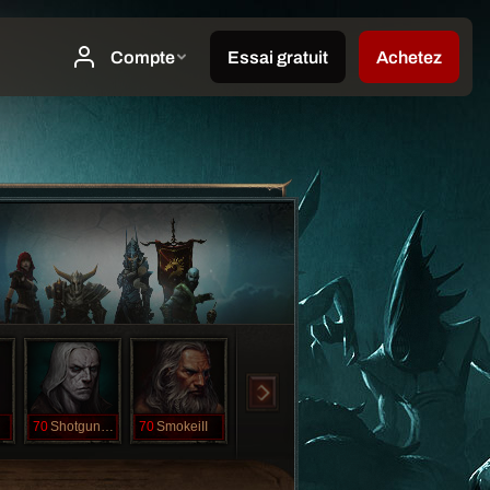
70
ShotgunFace
70
SmokeiII