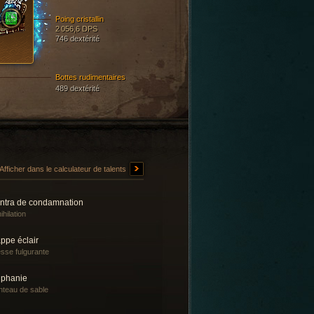
Poing cristallin
2 056,6 DPS
746 dextérité
Bottes rudimentaires
489 dextérité
Afficher dans le calculateur de talents
ntra de condamnation
ihilation
ppe éclair
esse fulgurante
iphanie
teau de sable