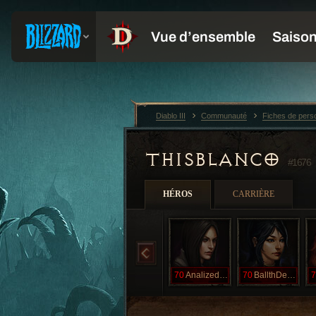
Diablo III
Communauté
Fiches de per
THISBLANCO
#1676
HÉROS
CARRIÈRE
70
AnalizedLana
70
BallthDeep
7