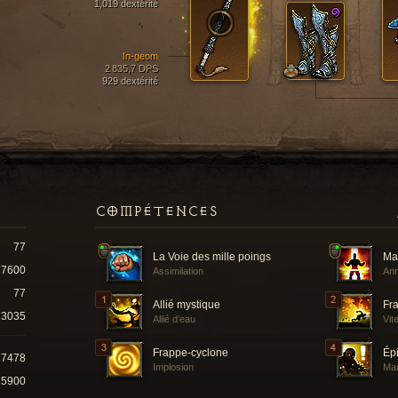
1,019 dextérité
In-geom
2 835,7 DPS
929 dextérité
COMPÉTENCES
77
La Voie des mille poings
Ma
7600
Assimilation
Ann
77
Allié mystique
Fra
3035
Allié d’eau
Vit
Frappe-cyclone
Ép
17478
Implosion
Man
25900