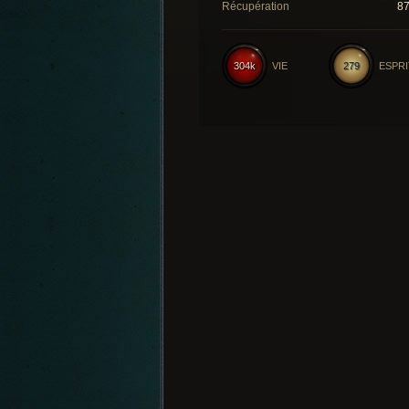
Récupération
8
304k
VIE
279
ESPRI