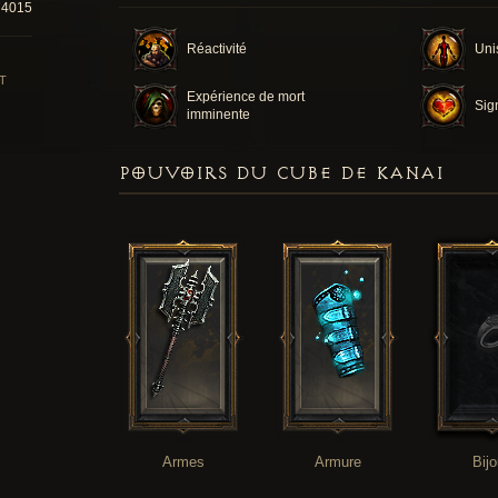
74015
Réactivité
Uni
T
Expérience de mort
Sig
imminente
POUVOIRS DU CUBE DE KANAI
Armes
Armure
Bij