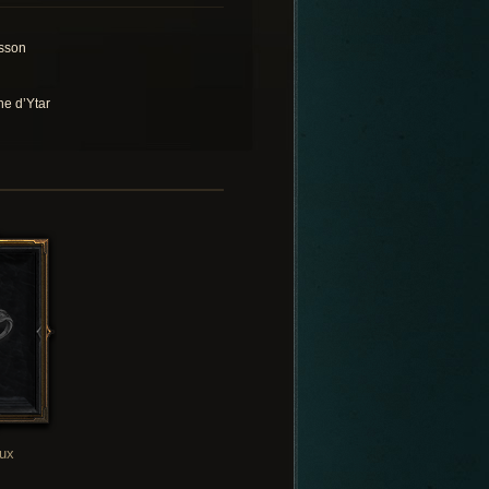
sson
ne d’Ytar
oux