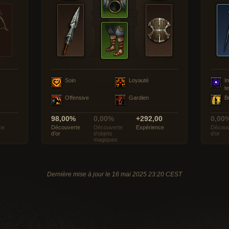
Soin
Loyauté
I
t
Offensive
Gardien
B
98,00%
0,00%
+292,00
0,00
ce
Découverte
Découverte
Expérience
Découv
d’or
d’objets
d’or
magiques
Dernière mise à jour le 16 mai 2025 23:20 CEST