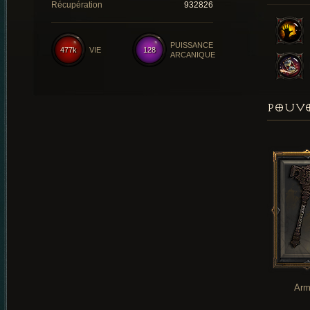
Récupération
932826
PUISSANCE
477k
VIE
128
ARCANIQUE
POUVO
Arm