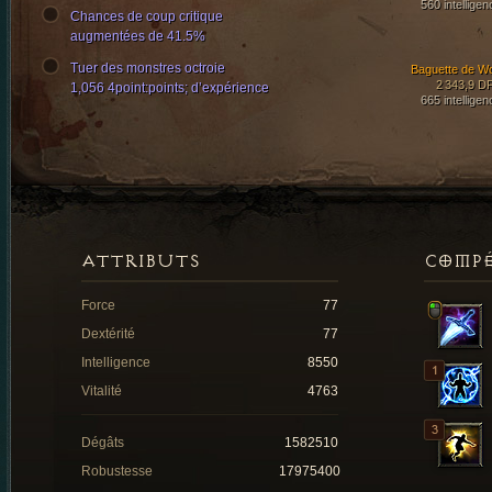
560 intelligen
Chances de coup critique
augmentées de 41.5%
Tuer des monstres octroie
Baguette de W
2 343,9 D
1,056 4point:points; d’expérience
665 intelligen
ATTRIBUTS
COMP
Force
77
Dextérité
77
Intelligence
8550
Vitalité
4763
Dégâts
1582510
Robustesse
17975400