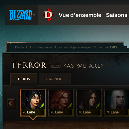
Diablo III
Communauté
Fiches de personnages
Terror#11283
TERROR
AS WE ARE
#11283
HÉROS
CARRIÈRE
70
Lane
70
Lane
70
Lane
70
Lane