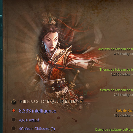
Ailerons de l’oiseau de f
497 intelligen
Thorax de l’oiseau de f
1,265 intelligen
Serres de l’oiseau de f
724 intelligen
BONUS D’ÉQUIPEMENT
8,333 intelligence
Halo de Kari
451 intelligen
4,616 vitalité
4Châsse:Châsses; (0)
Estoc du capitaine LeRou