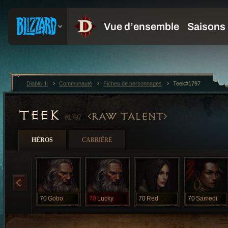
Diablo III
Communauté
Fiches de personnages
Teek#1797
TEEK
RAW TALENT
#1797
HÉROS
CARRIÈRE
70
Gobo
70
Lucky
70
Red
70
Samedi