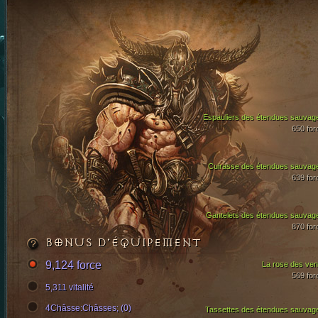
Espauliers des étendues sauvag
650 for
Cuirasse des étendues sauvag
639 for
Gantelets des étendues sauvag
870 for
BONUS D’ÉQUIPEMENT
9,124 force
La rose des ven
569 for
5,311 vitalité
4Châsse:Châsses; (0)
Tassettes des étendues sauvag