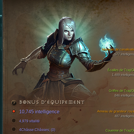
Mantelet de canalisati
577 intelligen
Écailles de Trag’O
1,489 intelligen
Griffes de Trag’O
846 intelligen
BONUS D’ÉQUIPEMENT
10,745 intelligence
Anneau de grandeur roya
487 intelligen
4,979 vitalité
4Châsse:Châsses; (0)
Couenne de Trag’O