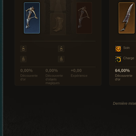
Soin
Charge
0,00%
0,00%
+0,00
64,00%
Découverte
Découverte
Expérience
Découverte
d’or
d’objets
d’or
magiques
Dernière mise