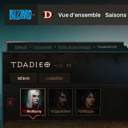
Diablo III
Communauté
Fiches de personnages
Tdadieo#1316
TDADIEO
#1316
HÉROS
CARRIÈRE
70
MsMasty
70
QuickShot
70
Wizzza