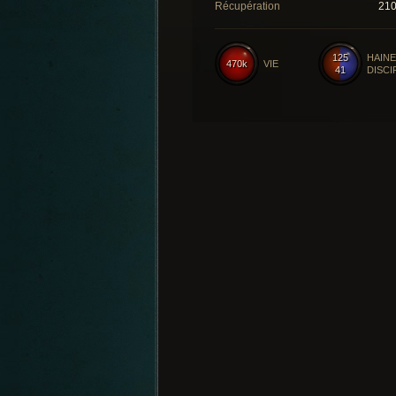
Récupération
21
125
HAINE
470k
VIE
41
DISCI