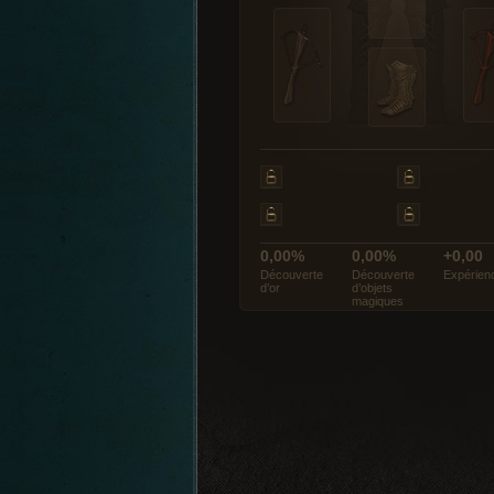
0,00%
0,00%
+0,00
Découverte
Découverte
Expérien
d’or
d’objets
magiques