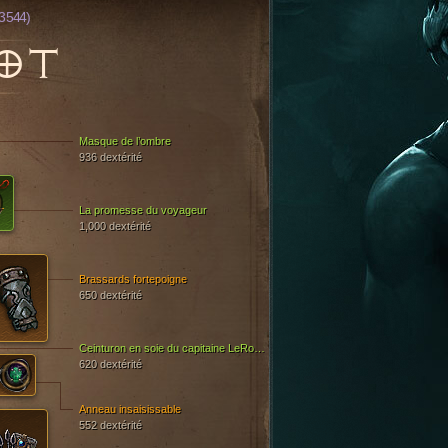
3 544)
OT
Masque de l’ombre
936 dextérité
La promesse du voyageur
1,000 dextérité
Brassards fortepoigne
650 dextérité
Ceinturon en soie du capitaine LeRouge
620 dextérité
Anneau insaisissable
552 dextérité