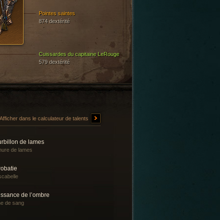
Pointes saintes
874 dextérité
Cuissardes du capitaine LeRouge
579 dextérité
Afficher dans le calculateur de talents
rbillon de lames
ure de lames
robatie
cabelle
issance de l’ombre
e de sang