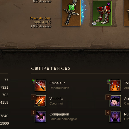
650 dextérité
Pointe de Karlei
3 083,4 DPS
1,000 dextérité
COMPÉTENCES
77
Empaleur
Tou
17321
Répercussion
Arm
702
Vendetta
Ac
4159
Cœur noir
Cas
Compagnon
Pu
27840
Loup de compagnie
Lun
23600