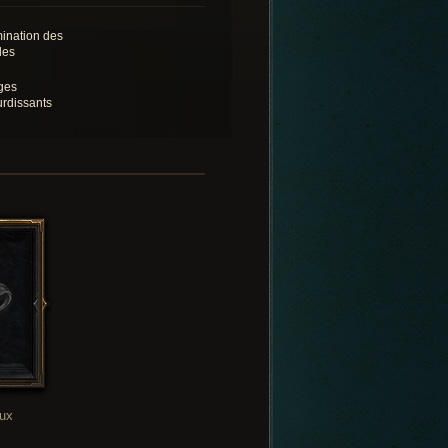
mination des
les
ges
urdissants
oux