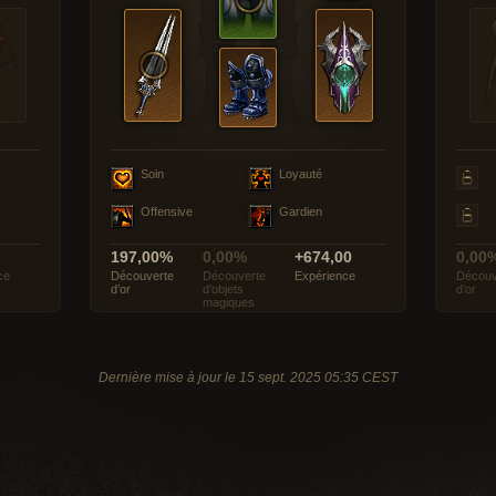
Soin
Loyauté
Offensive
Gardien
197,00%
0,00%
+674,00
0,00
ce
Découverte
Découverte
Expérience
Découv
d’or
d’objets
d’or
magiques
Dernière mise à jour le 15 sept. 2025 05:35 CEST