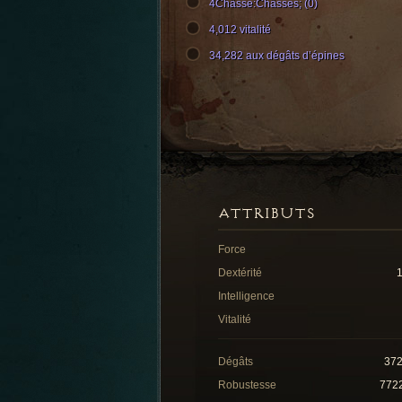
4Châsse:Châsses; (0)
4,012 vitalité
34,282 aux dégâts d’épines
ATTRIBUTS
Force
Dextérité
Intelligence
Vitalité
Dégâts
37
Robustesse
772