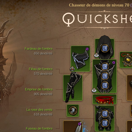
70
(
Chasseur de démons de niveau
Q
UICKSH
Fardeau de l’ombre
650 dextérité
Fléau de l’ombre
570 dextérité
Emprise de l’ombre
905 dextérité
T
La rose des vents
618 dextérité
Fuseau de l’ombre