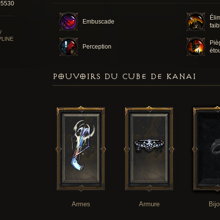
05530
Éli
Embuscade
faib
/
PLINE
Piè
Perception
éto
POUVOIRS DU CUBE DE KANAI
Armes
Armure
Bij