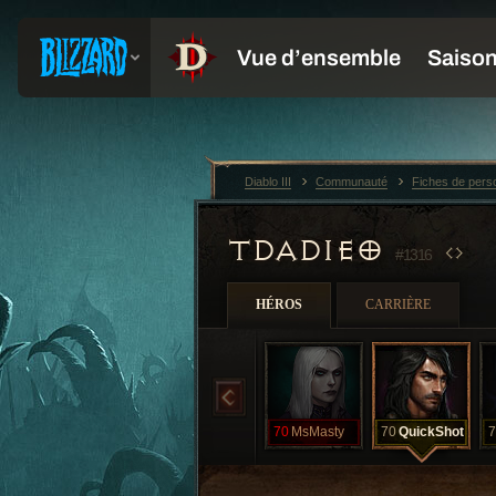
Diablo III
Communauté
Fiches de per
TDADIEO
#1316
HÉROS
CARRIÈRE
70
MsMasty
70
QuickShot
7