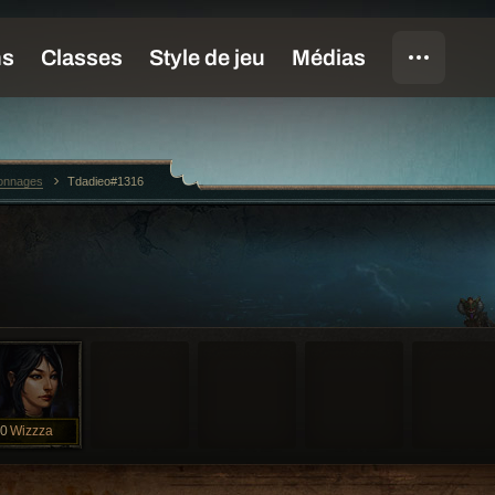
sonnages
Tdadieo#1316
0
Wizzza