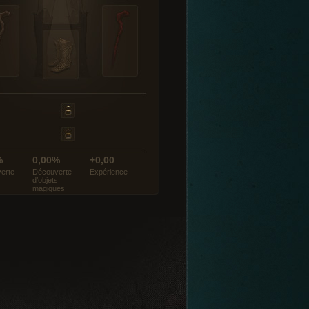
%
0,00%
+0,00
erte
Découverte
Expérience
d’objets
magiques