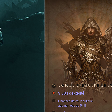
BONUS D’ÉQUIPEMEN
9,604 dextérité
Chances de coup critique
augmentées de 54%