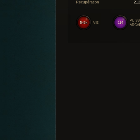
Récupération
21
PUIS
543k
VIE
114
ARCA