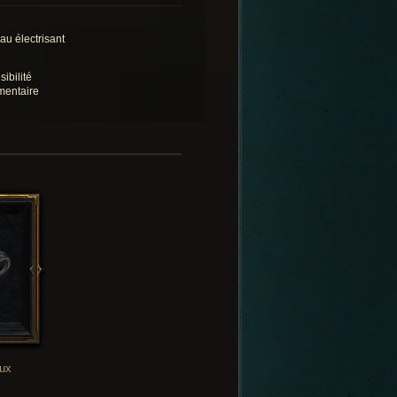
au électrisant
ibilité
mentaire
oux