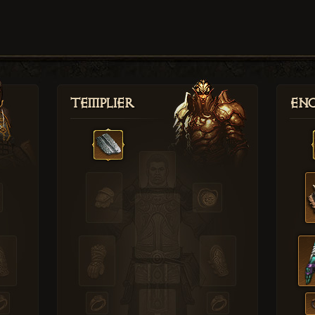
Templier
Enc