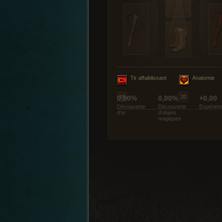
Tir affaiblissant
Anatomie
0,00%
0,00%
+0,00
Découverte
Découverte
Expérien
d’or
d’objets
magiques