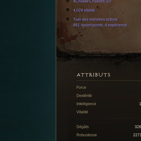
4Châsse:Châsses; (0)
4,028 vitalité
Tuer des monstres octroie
981 4point:points; d’expérience
ATTRIBUTS
Force
Dextérité
Intelligence
Vitalité
Dégâts
32
Robustesse
227