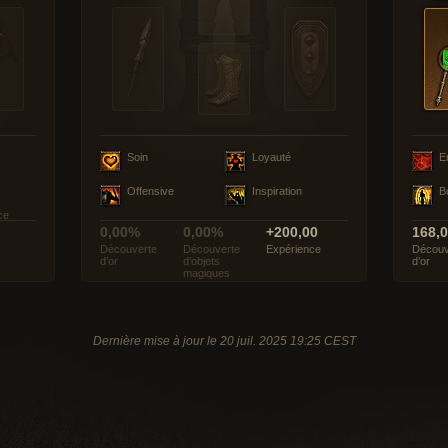
Soin
Loyauté
E
Offensive
Inspiration
B
ce
0,00%
0,00%
+200,00
168,
Découverte
Découverte
Expérience
Découv
d’or
d’objets
d’or
magiques
Dernière mise à jour le 20 juil. 2025 19:25 CEST