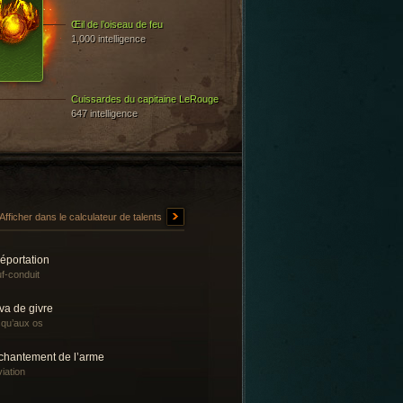
Œil de l’oiseau de feu
1,000 intelligence
Cuissardes du capitaine LeRouge
647 intelligence
Afficher dans le calculateur de talents
éportation
f-conduit
va de givre
qu’aux os
chantement de l’arme
iation