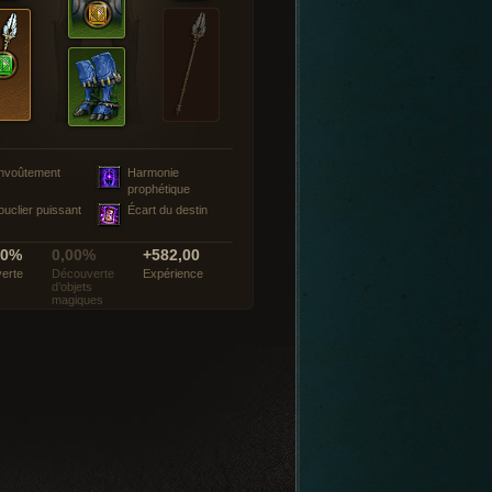
nvoûtement
Harmonie
prophétique
ouclier puissant
Écart du destin
00%
0,00%
+582,00
erte
Découverte
Expérience
d’objets
magiques