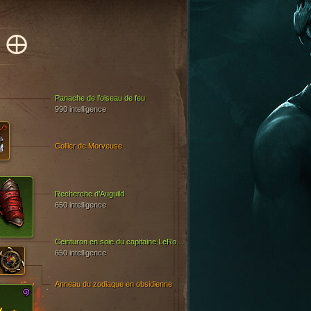
IO
Panache de l’oiseau de feu
990 intelligence
Collier de Morveuse
Recherche d’Auguild
650 intelligence
Ceinturon en soie du capitaine LeRouge
650 intelligence
Anneau du zodiaque en obsidienne