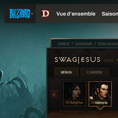
Diablo III
Communauté
Fiches de per
SWAGJESUS
#11832
HÉROS
CARRIÈRE
70
ThirtyFive
70
Valencio