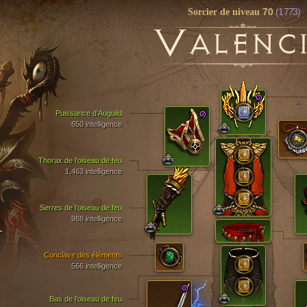
70
(1 773)
Sorcier de niveau
V
ALENC
Puissance d’Auguild
650 intelligence
Thorax de l’oiseau de feu
1,463 intelligence
Serres de l’oiseau de feu
988 intelligence
T
Conclave des éléments
566 intelligence
Bas de l’oiseau de feu