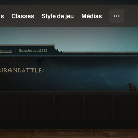
sonnages
SwagJesus#11832
IRONBATTLE