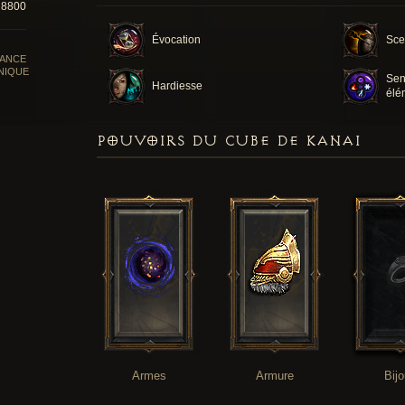
28800
Évocation
Sce
SANCE
NIQUE
Sens
Hardiesse
élé
POUVOIRS DU CUBE DE KANAI
Armes
Armure
Bij