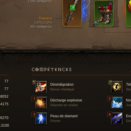
1,205 intelligence
Thanatos
2 676,2 DPS
901 intelligence
COMPÉTENCES
77
Désintégration
Tél
77
Nexus chaotique
Sau
18052
Décharge explosive
No
4175
Réaction en chaîne
Jus
Peau de diamant
En
66270
Prisme
Dév
13100