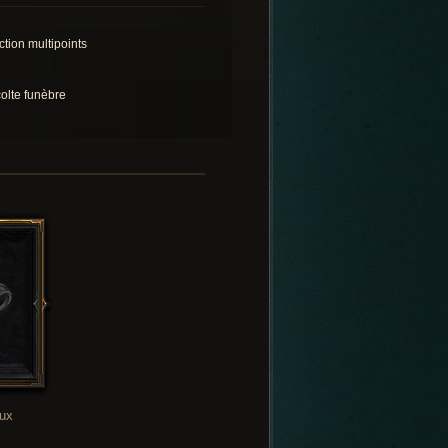
ction multipoints
olte funèbre
oux