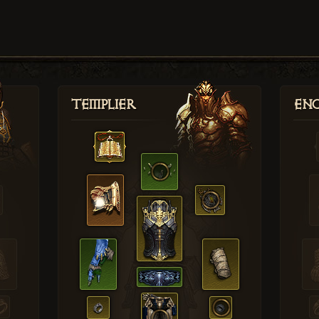
Templier
Enc