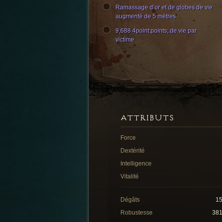
Ramassage d’or et de globes de vie
augmenté de 5 mètres
9,688 4point:points; de vie par
victime
ATTRIBUTS
Force
Dextérité
Intelligence
Vitalité
Dégâts
1
Robustesse
38