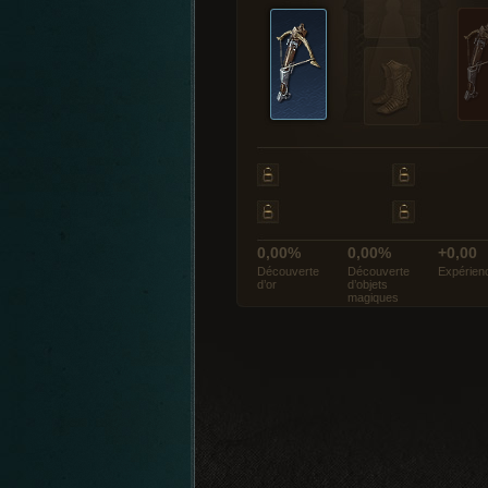
0,00%
0,00%
+0,00
Découverte
Découverte
Expérien
d’or
d’objets
magiques