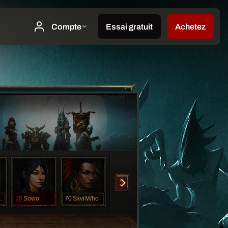
onky
70
Sowo
70
SxviiWho
70
SxxiiHC