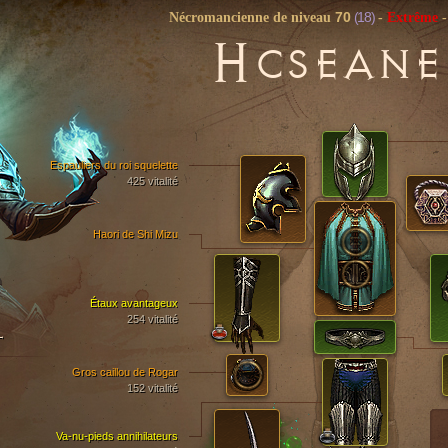
70
(18)
Nécromancienne de niveau
-
Extrême
-
H
CSEANE
Espauliers du roi squelette
425 vitalité
Haori de Shi Mizu
Étaux avantageux
254 vitalité
T
Gros caillou de Rogar
152 vitalité
Va-nu-pieds annihilateurs