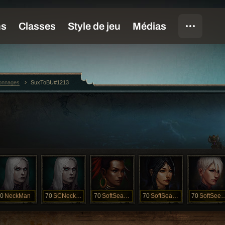
sonnages
SuxToBU#1213
0
NeckMan
70
SCNeckHan
70
SoftSeaWho
70
SoftSeaWiz
70
SoftSeeM