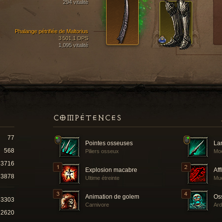
294 vitalité
Phalange pétrifiée de Maltorius
3 501,1 DPS
1,095 vitalité
COMPÉTENCES
77
Pointes osseuses
La
568
Piliers osseux
Moe
3716
Explosion macabre
Aff
3878
Ultime étreinte
Mu
Animation de golem
Os
53303
Carnivore
Ard
12620