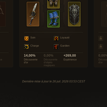
Soin
Loyauté
Charge
Gardien
14,00%
0,00%
+269,00
0,00
ce
Découverte
Découverte
Expérience
Découv
d’or
d’objets
d’or
magiques
Dernière mise à jour le 26 juil. 2026 03:53 CEST