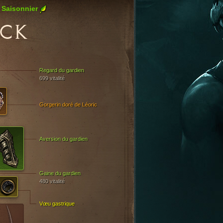
Saisonnier
CK
Regard du gardien
699 vitalité
Gorgerin doré de Léoric
Aversion du gardien
Gaine du gardien
480 vitalité
Vœu gastrique