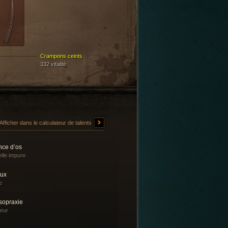
Crampons ceints
332 vitalité
Afficher dans le calculateur de talents
nce d’os
lle impure
lux
e
sopraxie
eur