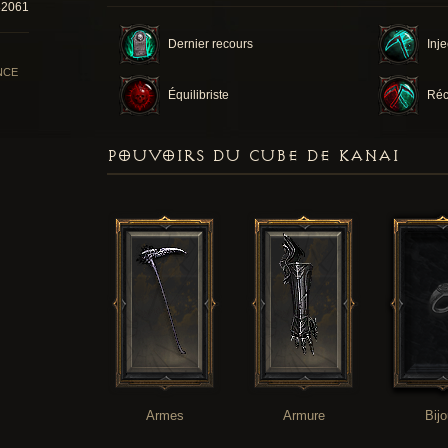
32061
Dernier recours
Inje
NCE
Équilibriste
Réc
POUVOIRS DU CUBE DE KANAI
Armes
Armure
Bij