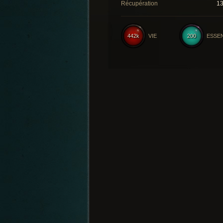
Récupération
1
442k
VIE
200
ESSE