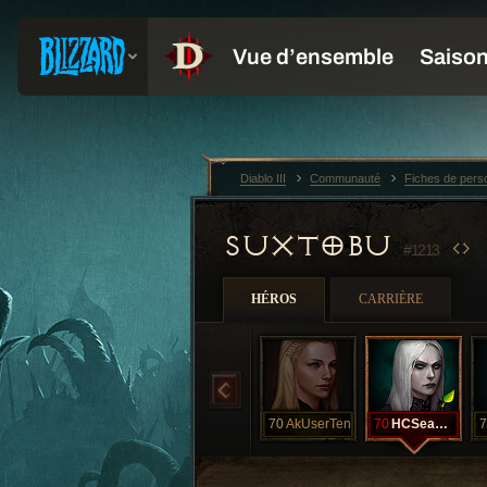
Diablo III
Communauté
Fiches de per
SUXTOBU
#1213
HÉROS
CARRIÈRE
70
AkUserTen
70
HCSeaNeck
7