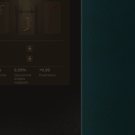
%
0,00%
+0,00
erte
Découverte
Expérience
d’objets
magiques