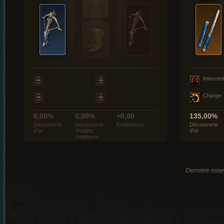
Interven
Charge
0,00%
0,00%
+0,00
135,00%
Découverte
Découverte
Expérience
Découverte
d’or
d’objets
d’or
magiques
Dernière mise