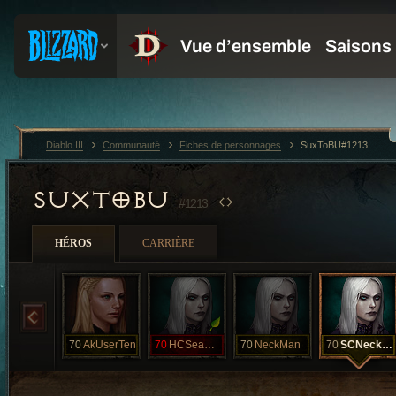
Diablo III
Communauté
Fiches de personnages
SuxToBU#1213
SUXTOBU
#1213
HÉROS
CARRIÈRE
70
AkUserTen
70
HCSeaNeck
70
NeckMan
70
SCNeckHan