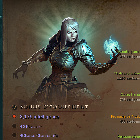
Manche glamo
497 intelligen
Veste sophistiqu
1,295 intelligen
Gants luxue
745 intelligen
BONUS D’ÉQUIPEMENT
8,136 intelligence
Prononcé de Krysb
436 intelligen
4,316 vitalité
4Châsse:Châsses; (0)
Pantalon éléga