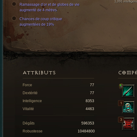
1,091 intelligen
Ramassage d’or et de globes de vie
augmenté de 4 mètres
Chances de coup critique
augmentées de 19%
ATTRIBUTS
COMP
Force
77
Dextérité
77
Intelligence
8353
Vitalité
4463
Dégâts
596353
Robustesse
10484800