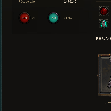
Récupération
1476140
447k
VIE
218
ESSENCE
POUVO
Arm