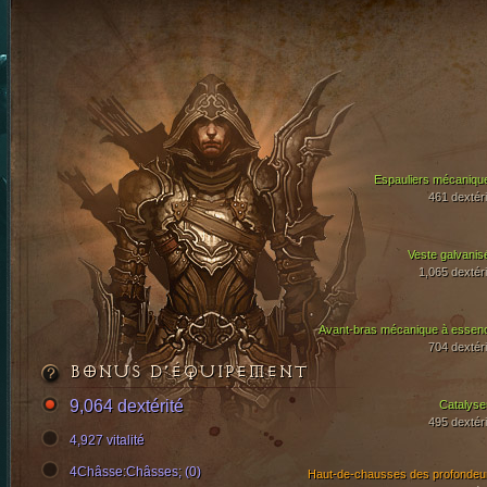
Espauliers mécaniqu
461 dextéri
Veste galvanis
1,065 dextéri
Avant-bras mécanique à essen
704 dextéri
BONUS D’ÉQUIPEMENT
9,064 dextérité
Catalyse
495 dextéri
4,927 vitalité
4Châsse:Châsses; (0)
Haut-de-chausses des profondeu