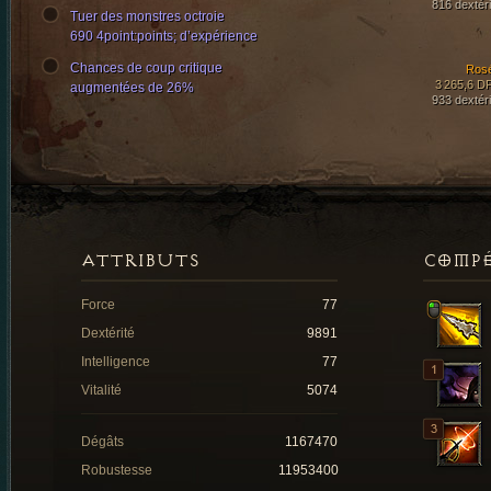
816 dextéri
Tuer des monstres octroie
690 4point:points; d’expérience
Chances de coup critique
Ros
3 265,6 D
augmentées de 26%
933 dextéri
ATTRIBUTS
COMP
Force
77
Dextérité
9891
Intelligence
77
Vitalité
5074
Dégâts
1167470
Robustesse
11953400