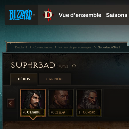
Diablo III
Communauté
Fiches de personnages
Superbad#3491
SUPERBAD
#3491
HÉROS
CARRIÈRE
70
Caramunich
70
그로구
1
Gukbab