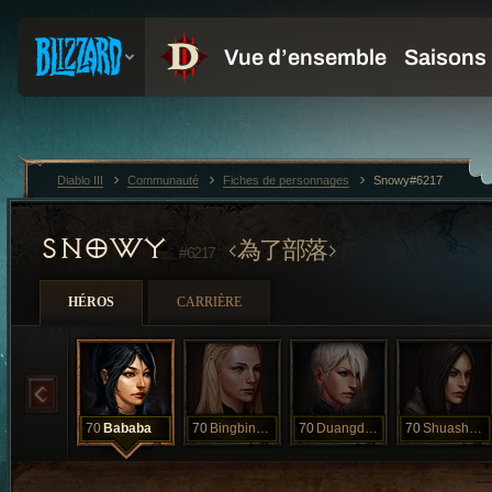
Diablo III
Communauté
Fiches de personnages
Snowy#6217
SNOWY
為了部落
#6217
HÉROS
CARRIÈRE
70
Bababa
70
Bingbingbing
70
Duangduang
70
Shuashuashua