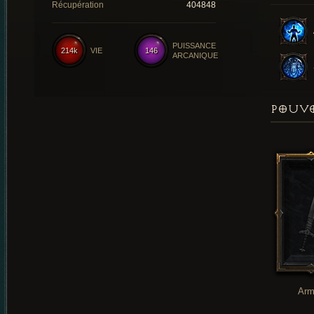
Récupération
404848
PUISSANCE
214k
VIE
146
ARCANIQUE
POUVO
Arm