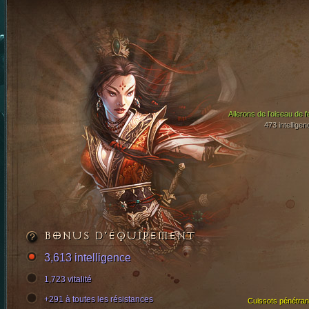
Ailerons de l’oiseau de f
473 intelligen
BONUS D’ÉQUIPEMENT
3,613 intelligence
1,723 vitalité
+291 à toutes les résistances
Cuissots pénétran