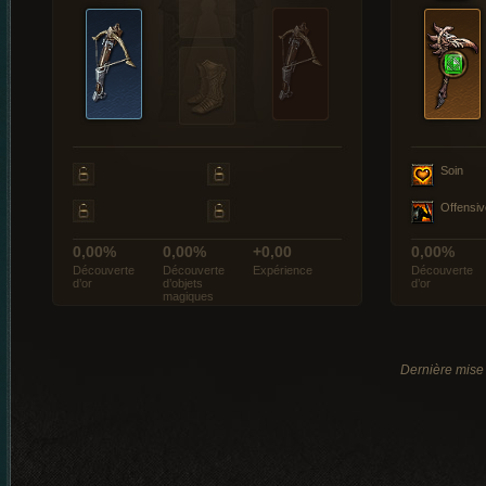
Soin
Offensiv
0,00%
0,00%
+0,00
0,00%
Découverte
Découverte
Expérience
Découverte
d’or
d’objets
d’or
magiques
Dernière mise