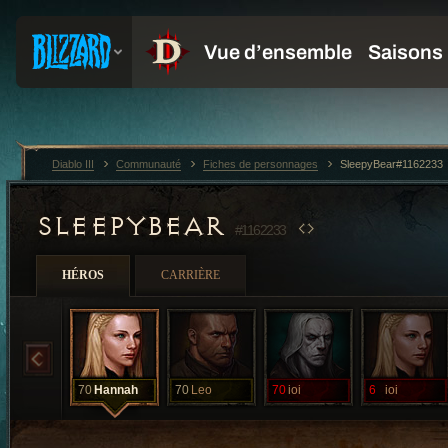
Diablo III
Communauté
Fiches de personnages
SleepyBear#1162233
SLEEPYBEAR
#1162233
HÉROS
CARRIÈRE
70
Hannah
70
Leo
70
ioi
6
ioi