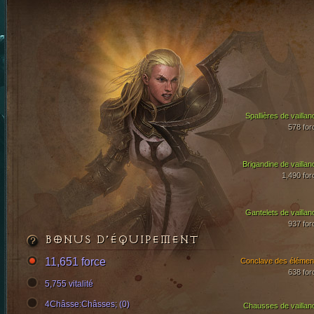
Spallières de vaillan
578 for
Brigandine de vaillan
1,490 for
Gantelets de vaillan
937 for
BONUS D’ÉQUIPEMENT
11,651 force
Conclave des élémen
638 for
5,755 vitalité
4Châsse:Châsses; (0)
Chausses de vaillan