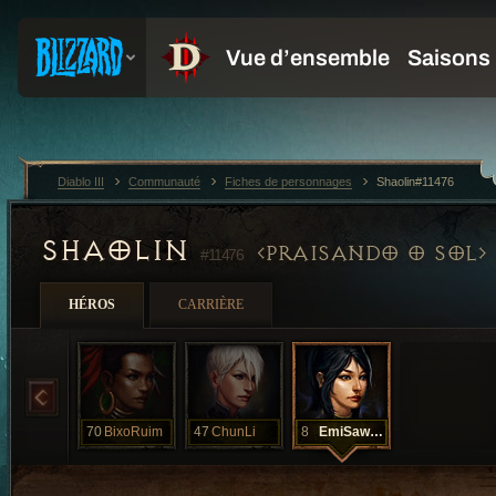
Diablo III
Communauté
Fiches de personnages
Shaolin#11476
SHAOLIN
PRAISANDO O SOL
#11476
HÉROS
CARRIÈRE
70
BixoRuim
47
ChunLi
8
EmiSawatari