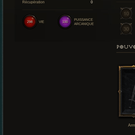
Récupération
0
PUISSANCE
298
VIE
100
ARCANIQUE
POUVO
Arm