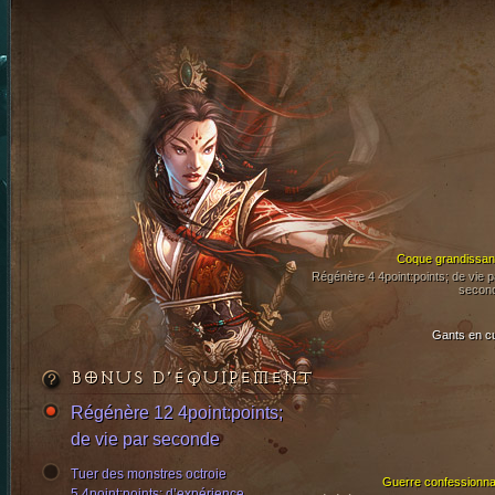
Coque grandissan
Régénère 4 4point:points; de vie p
secon
Gants en cu
BONUS D’ÉQUIPEMENT
Régénère 12 4point:points;
de vie par seconde
Tuer des monstres octroie
Guerre confessionna
5 4point:points; d’expérience