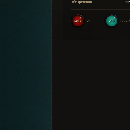
Récupération
19
501k
VIE
220
ESSE