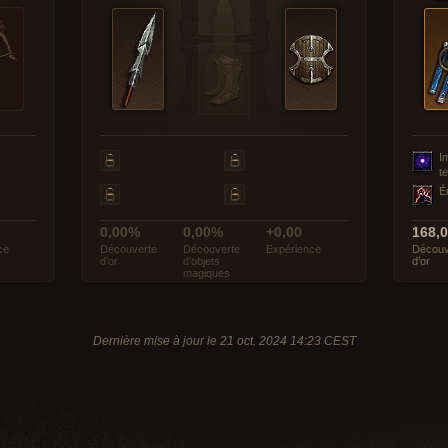
I
t
É
0,00%
0,00%
+0,00
168,
ce
Découverte
Découverte
Expérience
Découv
d’or
d’objets
d’or
magiques
Dernière mise à jour le 21 oct. 2024 14:23 CEST