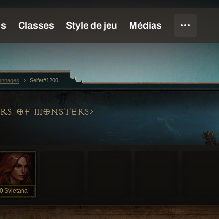
sonnages
Seifer#1200
RS OF MONSTERS
0
Svletana