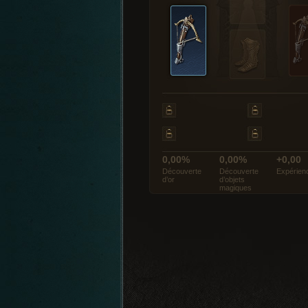
0,00%
0,00%
+0,00
Découverte
Découverte
Expérien
d’or
d’objets
magiques