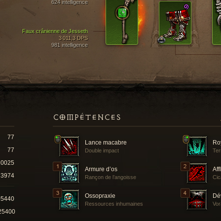
624 intelligence
Faux crânienne de Jesseth
3 011,3 DPS
981 intelligence
COMPÉTENCES
77
Lance macabre
Ro
77
Double impact
Ter
10025
Armure d’os
Aff
3974
Rançon de l’angoisse
Cic
Ossopraxie
Dé
05440
Ressources inhumaines
Vor
25400