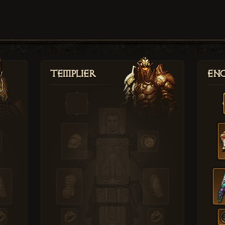
Templier
Enc