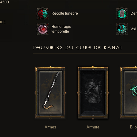
64500
Récolte funèbre
Der
NCE
Hémorragie
Vol
temporelle
POUVOIRS DU CUBE DE KANAI
Armes
Armure
Bij