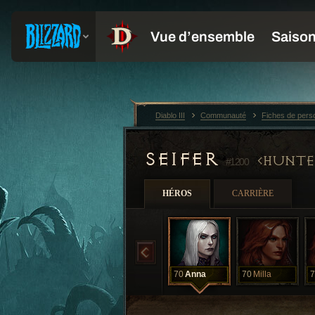
Diablo III
Communauté
Fiches de per
SEIFER
HUNTE
#1200
HÉROS
CARRIÈRE
70
Anna
70
Milla
7