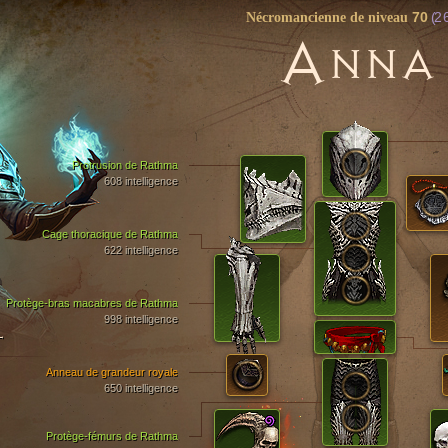
70
(2 
Nécromancienne de niveau
A
NNA
Protrusion de Rathma
608 intelligence
Cage thoracique de Rathma
622 intelligence
Protège-bras macabres de Rathma
998 intelligence
T
Anneau de grandeur royale
650 intelligence
Protège-fémurs de Rathma