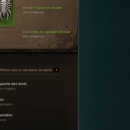
Bouclier crânien de Jesseth
969 intelligence
Cuissardes du capitaine LeRouge
646 intelligence
Afficher dans le calculateur de talents
yaume des morts
res frigides
lux
atrisation
voration
acité