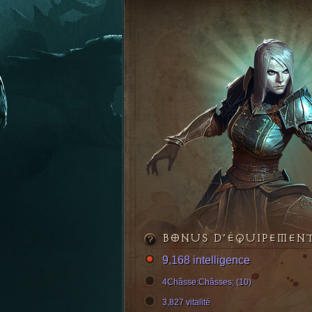
BONUS D’ÉQUIPEMEN
9,168 intelligence
4Châsse:Châsses; (10)
3,827 vitalité