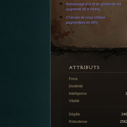
Ramassage d’or et de globes de vie
augmenté de 8 mètres
Chances de coup critique
augmentées de 39%
ATTRIBUTS
Force
Dextérité
Intelligence
Vitalité
Dégâts
24
Robustesse
256