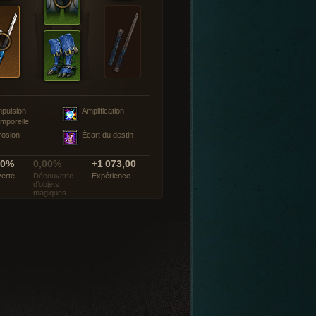
mpulsion
Amplification
emporelle
rosion
Écart du destin
00%
0,00%
+1 073,00
erte
Découverte
Expérience
d’objets
magiques