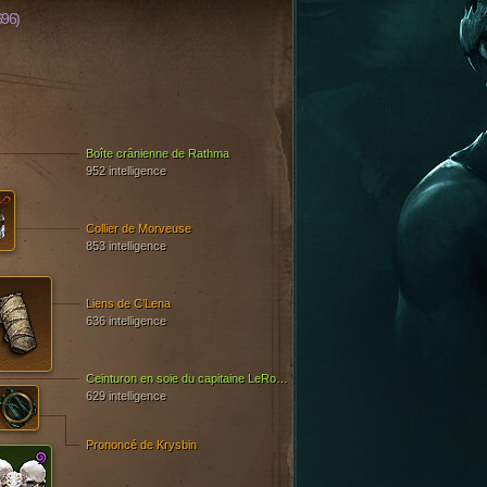
696)
Boîte crânienne de Rathma
952 intelligence
Collier de Morveuse
853 intelligence
Liens de C’Lena
636 intelligence
Ceinturon en soie du capitaine LeRouge
629 intelligence
Prononcé de Krysbin