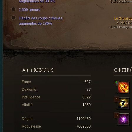
augmentées de 38.5%
1,153 intelligen
2,609 armure
Dégâts des coups critiques
Le Grand viz
4 144,9 D
augmentés de 186%
1,391 intelligen
ATTRIBUTS
COMP
Force
637
Dextérité
77
Intelligence
8822
Vitalité
1859
Dégâts
1190430
Robustesse
7009550