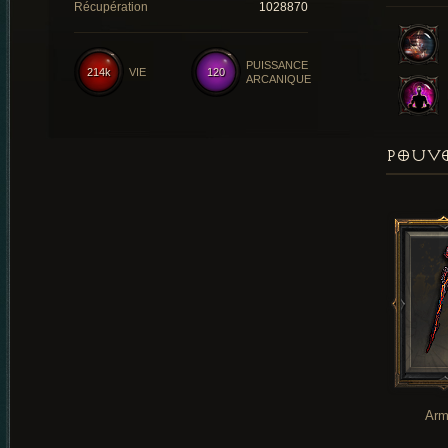
Récupération
1028870
PUISSANCE
214k
VIE
120
ARCANIQUE
POUVO
Arm