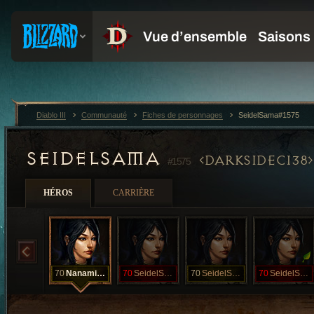
Diablo III
Communauté
Fiches de personnages
SeidelSama#1575
SEIDELSAMA
DARKSIDEC138
#1575
HÉROS
CARRIÈRE
70
NanamiSama
70
SeidelSama
70
SeidelSama
70
SeidelSama