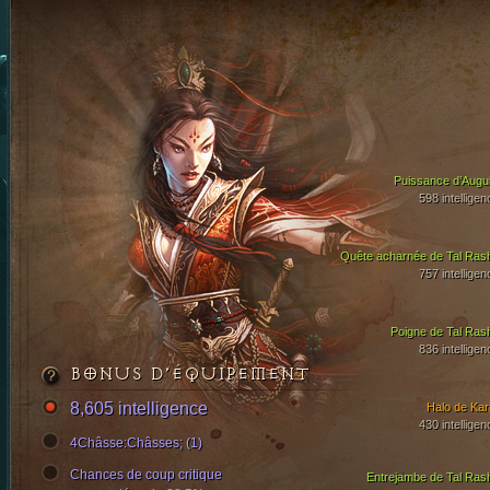
Puissance d’Augui
598 intelligen
Quête acharnée de Tal Ras
757 intelligen
Poigne de Tal Ras
836 intelligen
BONUS D’ÉQUIPEMENT
8,605 intelligence
Halo de Kari
430 intelligen
4Châsse:Châsses; (1)
Chances de coup critique
Entrejambe de Tal Ras