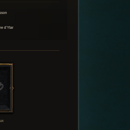
sson
ne d’Ytar
oux