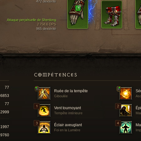
472 dextérité
Attaque perpétuelle de Shenlong
2 758,6 DPS
965 dextérité
COMPÉTENCES
77
Ruée de la tempête
Sé
6853
Giboulée
Asc
77
Vent tournoyant
Ép
2999
Tempête intérieure
Man
Éclair aveuglant
Ma
41997
Foi en la Lumière
Imp
49760