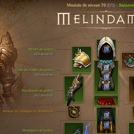
70
(671)
Saison
Moniale de niveau
-
M
ELINDA
Miroirs de justice
458 dextérité
Cotte de mailles de justice
600 dextérité
Bazubands de justice
643 dextérité
T
Anneau du zodiaque en obsidienne
Montagnes de justice