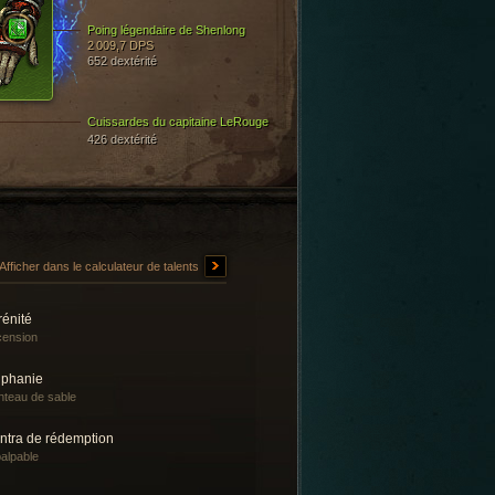
Poing légendaire de Shenlong
2 009,7 DPS
652 dextérité
Cuissardes du capitaine LeRouge
426 dextérité
Afficher dans le calculateur de talents
rénité
ension
iphanie
teau de sable
ntra de rédemption
alpable