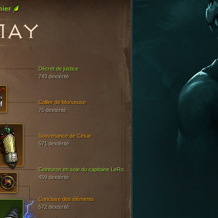
nier
MAY
Décret de justice
743 dextérité
Collier de Morveuse
75 dextérité
Souvenance de César
571 dextérité
Ceinturon en soie du capitaine LeRouge
459 dextérité
Conclave des éléments
572 dextérité