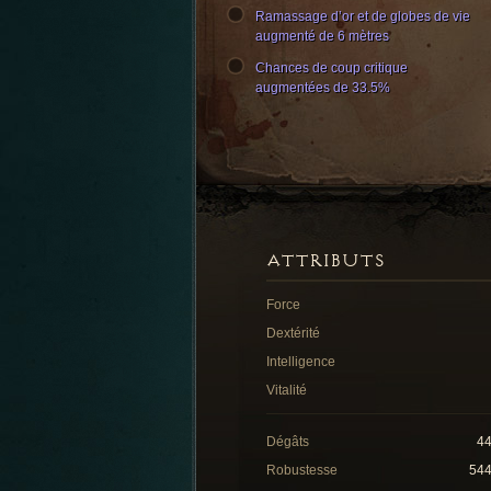
Ramassage d’or et de globes de vie
augmenté de 6 mètres
Chances de coup critique
augmentées de 33.5%
ATTRIBUTS
Force
Dextérité
Intelligence
Vitalité
Dégâts
4
Robustesse
54