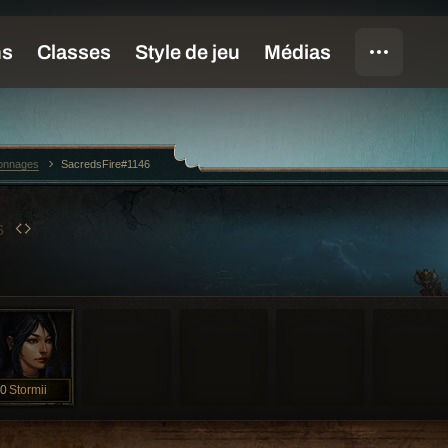
sonnages
SacredsFire#1146
6
0
Stormii