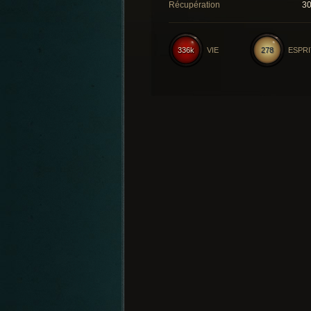
Récupération
3
336k
VIE
278
ESPRI