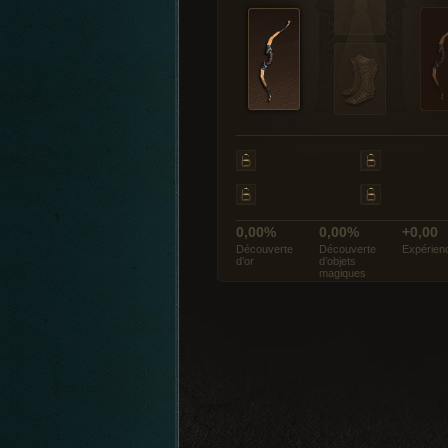
0,00%
0,00%
+0,00
Découverte
Découverte
Expérien
d’or
d’objets
magiques