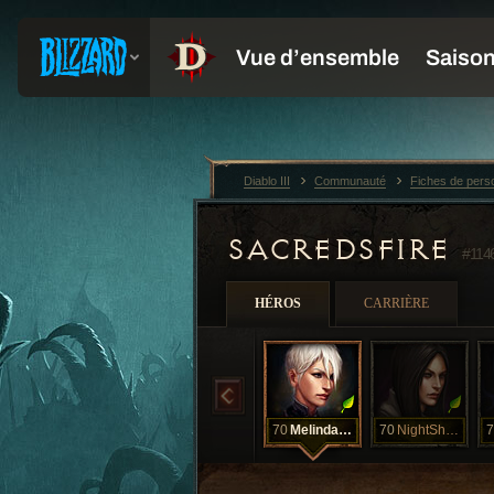
Diablo III
Communauté
Fiches de per
SACREDSFIRE
#114
HÉROS
CARRIÈRE
70
MelindaMay
70
NightShadow
7