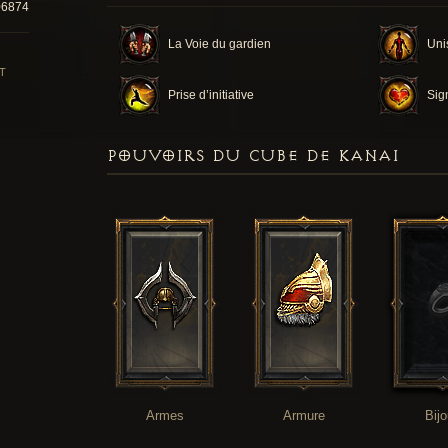
06874
La Voie du gardien
Uni
T
Prise d’initiative
Sig
POUVOIRS DU CUBE DE KANAI
Armes
Armure
Bij