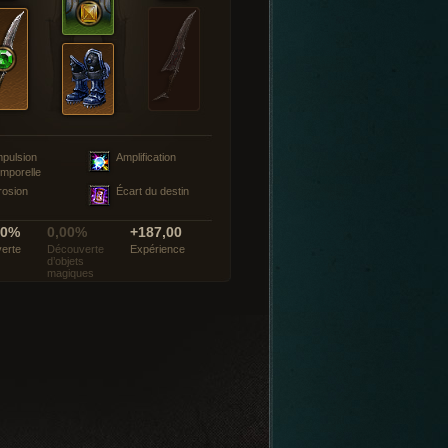
mpulsion
Amplification
emporelle
rosion
Écart du destin
00%
0,00%
+187,00
erte
Découverte
Expérience
d’objets
magiques