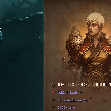
BONUS D’ÉQUIPEMEN
6,636 dextérité
4Châsse:Châsses; (0)
2,852 vitalité