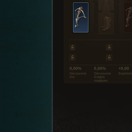
0,00%
0,00%
+0,00
Découverte
Découverte
Expérien
d’or
d’objets
magiques