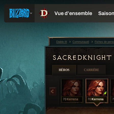
Diablo III
Communauté
Fiches de per
SACREDKNIGH
HÉROS
CARRIÈRE
70
Kerrena
70
Kerrena
7