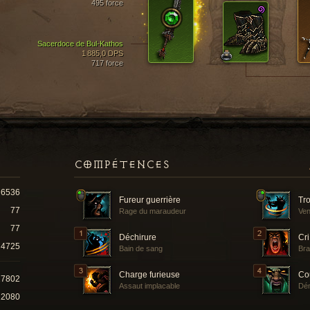
495 force
Sacerdoce de Bul-Kathos
1 885,0 DPS
717 force
COMPÉTENCES
6536
Fureur guerrière
Tr
77
Rage du maraudeur
Ven
77
Déchirure
Cri
4725
Bain de sang
Bra
Charge furieuse
Co
27802
Assaut implacable
Dé
12080