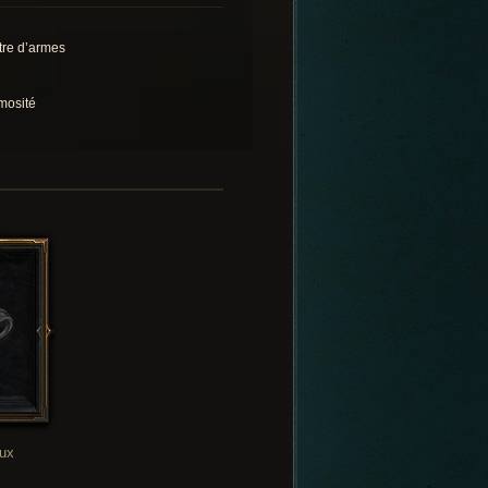
tre d’armes
mosité
oux