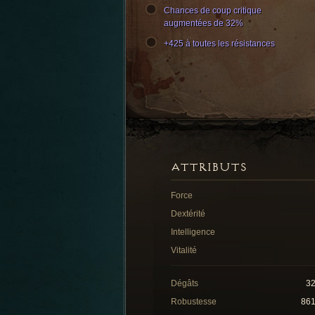
Chances de coup critique
augmentées de 32%
+425 à toutes les résistances
ATTRIBUTS
Force
Dextérité
Intelligence
Vitalité
Dégâts
3
Robustesse
86