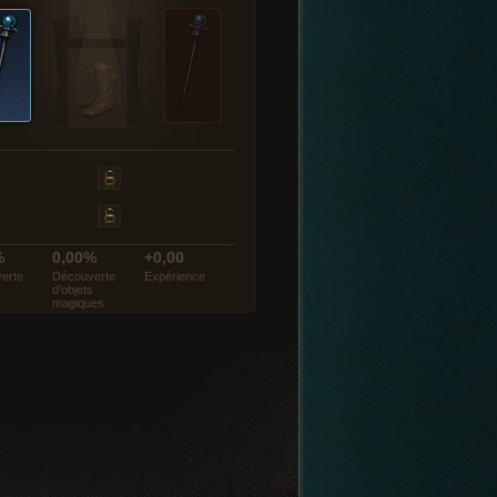
%
0,00%
+0,00
erte
Découverte
Expérience
d’objets
magiques