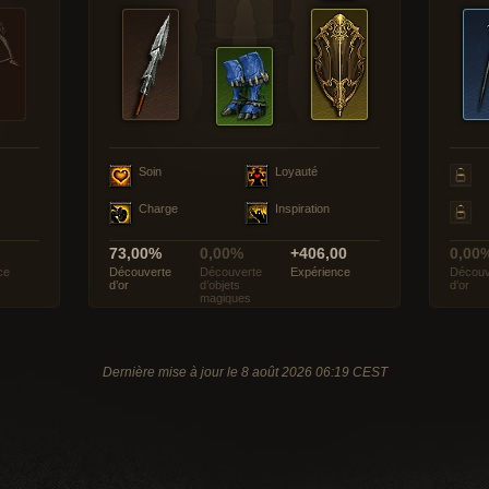
Soin
Loyauté
Charge
Inspiration
73,00%
0,00%
+406,00
0,00
ce
Découverte
Découverte
Expérience
Découv
d’or
d’objets
d’or
magiques
Dernière mise à jour le 8 août 2026 06:19 CEST