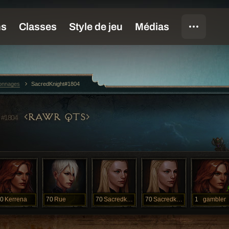
sonnages
SacredKnight#1804
T
RAWR QTS
#1804
0
Kerrena
70
Rue
70
Sacredknight
70
Sacredknight
1
gambler