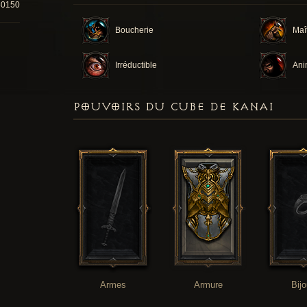
80150
Boucherie
Maî
Irréductible
Ani
POUVOIRS DU CUBE DE KANAI
Armes
Armure
Bij