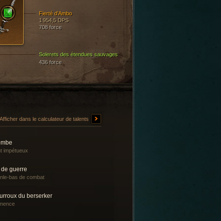
Fierté d’Ambo
1 954,5 DPS
708 force
Solerets des étendues sauvages
436 force
Afficher dans le calculateur de talents
ombe
t impétueux
 de guerre
nle-bas de combat
urroux du berserker
mence