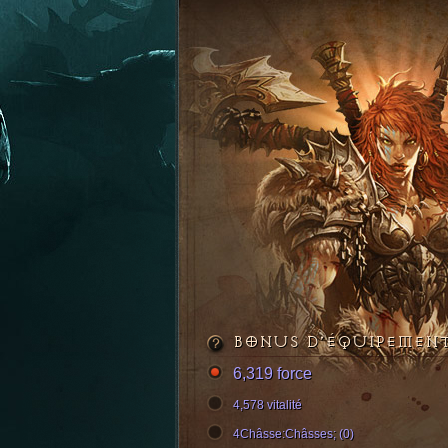
BONUS D’ÉQUIPEMEN
6,319 force
4,578 vitalité
4Châsse:Châsses; (0)