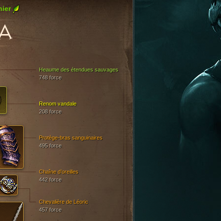
ier
A
Heaume des étendues sauvages
748 force
Renom vandale
208 force
Protège-bras sanguinaires
495 force
Chaîne d’oreilles
442 force
Chevalière de Léoric
457 force