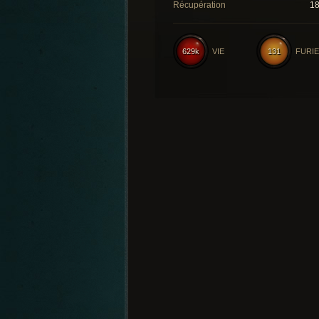
Récupération
1
629k
VIE
131
FURIE