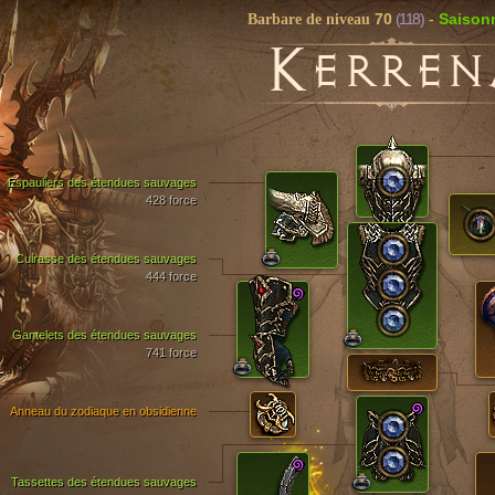
70
(118)
Saisonn
Barbare de niveau
-
K
ERREN
Espauliers des étendues sauvages
428 force
Cuirasse des étendues sauvages
444 force
Gantelets des étendues sauvages
741 force
T
Anneau du zodiaque en obsidienne
Tassettes des étendues sauvages