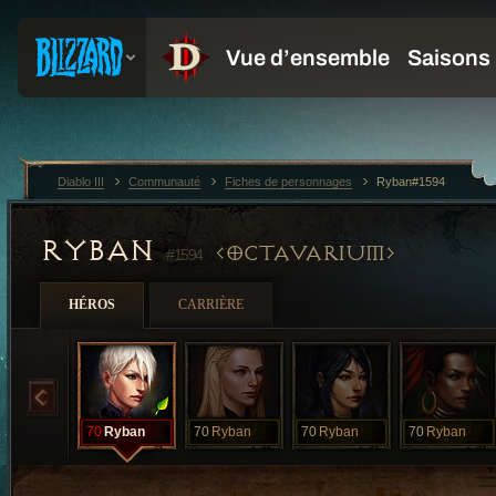
Diablo III
Communauté
Fiches de personnages
Ryban#1594
RYBAN
OCTAVARIUM
#1594
HÉROS
CARRIÈRE
70
Ryban
70
Ryban
70
Ryban
70
Ryban