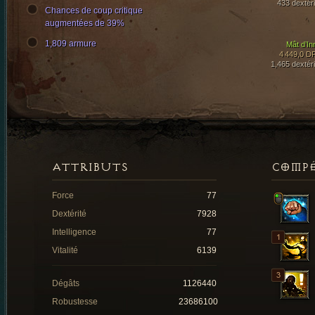
433 dextéri
Chances de coup critique
augmentées de 39%
1,809 armure
Mât d’In
4 449,0 D
1,465 dextéri
ATTRIBUTS
COMP
Force
77
Dextérité
7928
Intelligence
77
Vitalité
6139
Dégâts
1126440
Robustesse
23686100