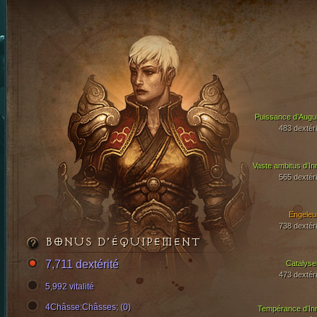
Puissance d’Augui
483 dextéri
Vaste ambitus d’In
565 dextéri
Engeleu
738 dextéri
BONUS D’ÉQUIPEMENT
7,711 dextérité
Catalyse
473 dextéri
5,992 vitalité
4Châsse:Châsses; (0)
Tempérance d’In