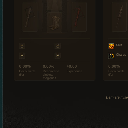
Soin
Charge
0,00%
0,00%
+0,00
0,00%
Découverte
Découverte
Expérience
Découverte
d’or
d’objets
d’or
magiques
Dernière mise