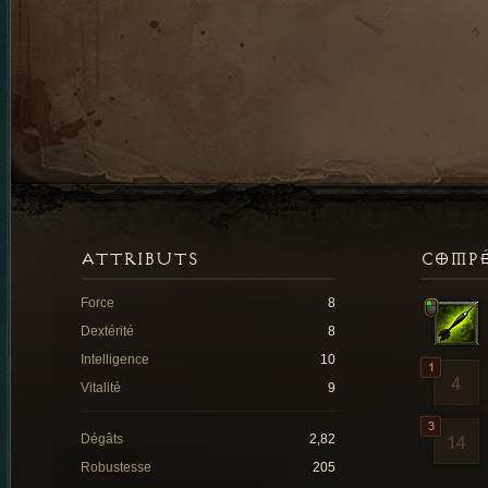
ATTRIBUTS
COMP
Force
8
Dextérité
8
Intelligence
10
Vitalité
9
Dégâts
2,82
Robustesse
205