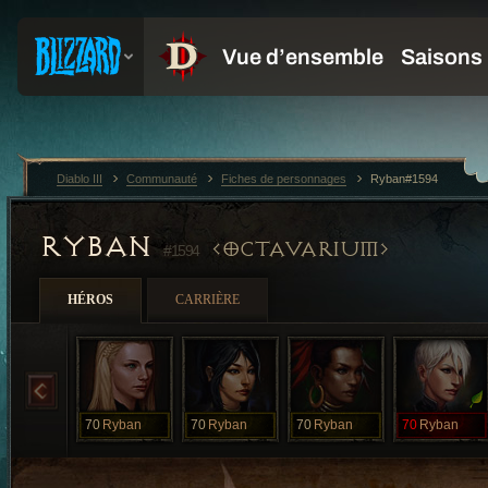
Diablo III
Communauté
Fiches de personnages
Ryban#1594
RYBAN
OCTAVARIUM
#1594
HÉROS
CARRIÈRE
70
Ryban
70
Ryban
70
Ryban
70
Ryban