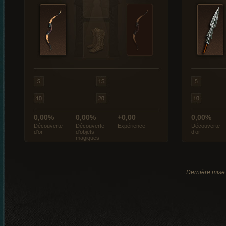
0,00%
0,00%
+0,00
0,00%
Découverte
Découverte
Expérience
Découverte
d’or
d’objets
d’or
magiques
Dernière mise 