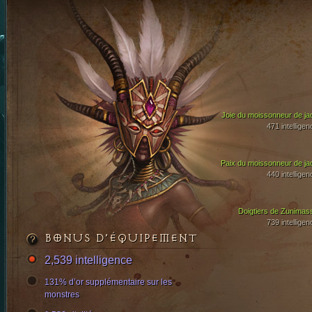
Joie du moissonneur de ja
471 intelligen
Paix du moissonneur de ja
440 intelligen
Doigtiers de Zunimas
739 intelligen
BONUS D’ÉQUIPEMENT
2,539 intelligence
131% d’or supplémentaire sur les
monstres