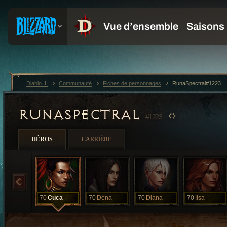
Diablo III
Communauté
Fiches de personnages
RunaSpectral#1223
RUNASPECTRAL
#1223
HÉROS
CARRIÈRE
70
Cuca
70
Dena
70
Diana
70
Ilsa