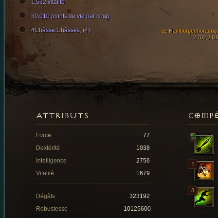
1,532 vitalité
30,010 points de vie par coup
4Châsse:Châsses; (4)
Le Hamburger horadriq
2 702,2 D
ATTRIBUTS
COMP
Force
77
Dextérité
1038
Intelligence
2756
Vitalité
1679
Dégâts
323192
Robustesse
10125600