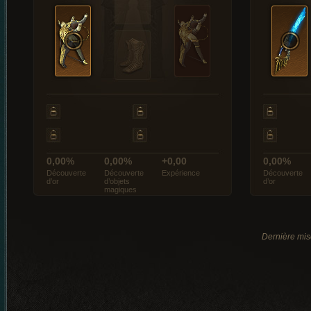
0,00%
0,00%
+0,00
0,00%
Découverte
Découverte
Expérience
Découverte
d’or
d’objets
d’or
magiques
Dernière mis