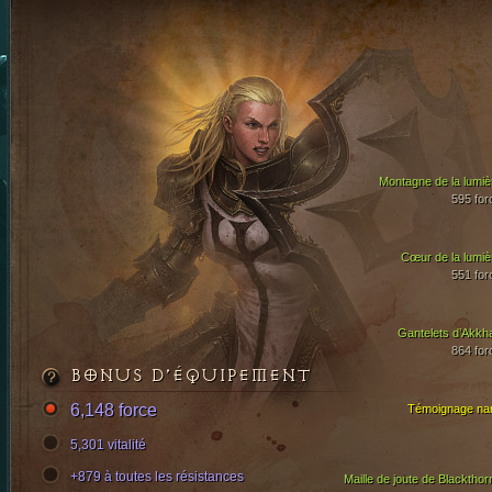
Montagne de la lumiè
595 for
Cœur de la lumiè
551 for
Gantelets d’Akkh
864 for
BONUS D’ÉQUIPEMENT
6,148 force
Témoignage nan
5,301 vitalité
+879 à toutes les résistances
Maille de joute de Blackthor