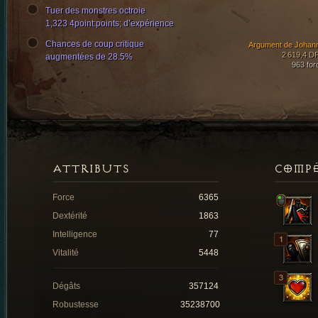
Tuer des monstres octroie
1,323 4point:points; d’expérience
Chances de coup critique
Argument de Johan
2 619,4 D
augmentées de 28.5%
963 for
ATTRIBUTS
COMP
Force
6365
Dextérité
1863
Intelligence
77
Vitalité
5448
Dégâts
357124
Robustesse
35238700