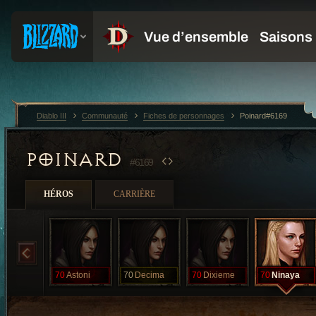
Diablo III
Communauté
Fiches de personnages
Poinard#6169
POINARD
#6169
HÉROS
CARRIÈRE
70
Astoni
70
Decima
70
Dixieme
70
Ninaya