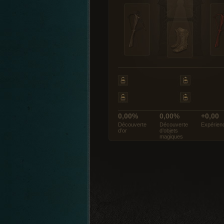
0,00%
0,00%
+0,00
Découverte
Découverte
Expérien
d’or
d’objets
magiques