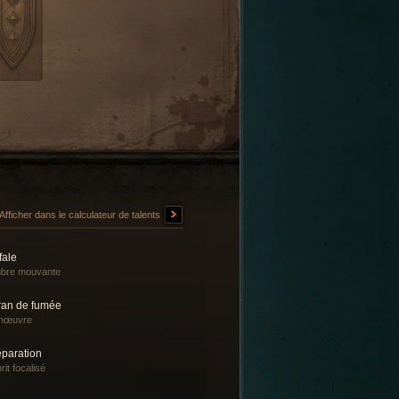
Afficher dans le calculateur de talents
fale
bre mouvante
ran de fumée
nœuvre
éparation
rit focalisé