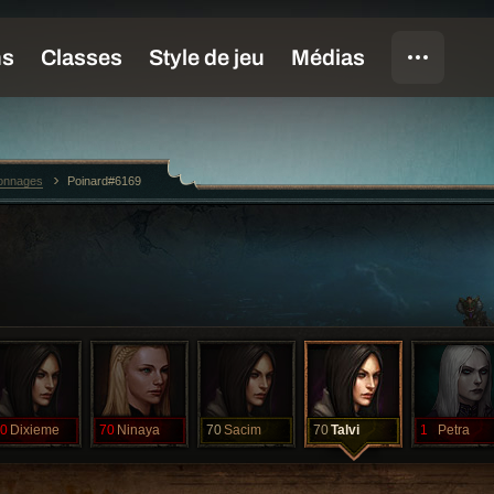
sonnages
Poinard#6169
0
Dixieme
70
Ninaya
70
Sacim
70
Talvi
1
Petra