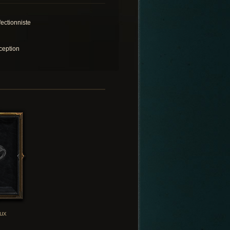
fectionniste
ception
oux