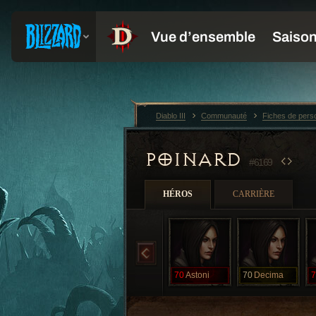
Diablo III
Communauté
Fiches de per
POINARD
#6169
HÉROS
CARRIÈRE
70
Astoni
70
Decima
7