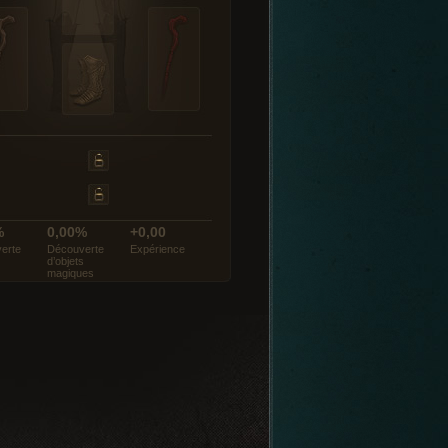
%
0,00%
+0,00
erte
Découverte
Expérience
d’objets
magiques