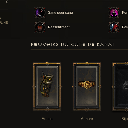
0
Sang pour sang
Per
/
PLINE
Ressentiment
Per
POUVOIRS DU CUBE DE KANAI
Armes
Armure
Bij