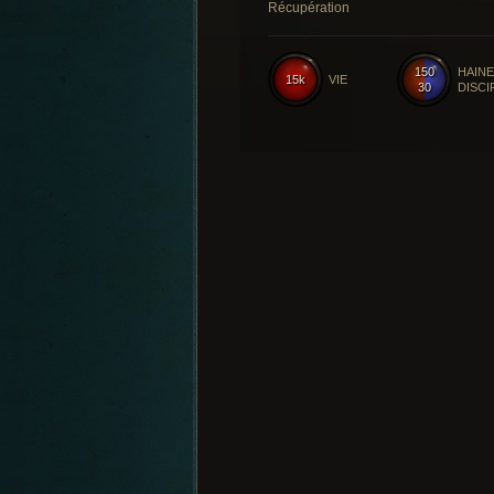
Récupération
150
HAINE
15k
VIE
30
DISCI