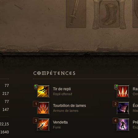
COMPÉTENCES
77
Tir de repli
Ra
217
Repli offensif
Om
77
Tourbillon de lames
Éc
147
Armure de lames
Ma
Vendetta
Pr
22,15
Furie
Esp
41640