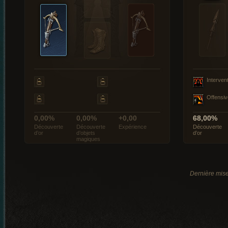
Interven
Offensiv
0,00%
0,00%
+0,00
68,00%
Découverte
Découverte
Expérience
Découverte
d’or
d’objets
d’or
magiques
Dernière mise