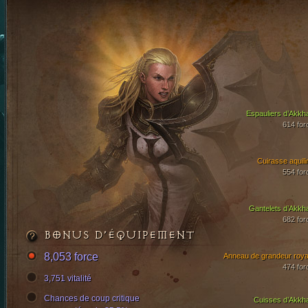
Espauliers d’Akkh
614 for
Cuirasse aquili
554 for
Gantelets d’Akkh
682 for
BONUS D’ÉQUIPEMENT
8,053 force
Anneau de grandeur roya
474 for
3,751 vitalité
Chances de coup critique
Cuisses d’Akkh