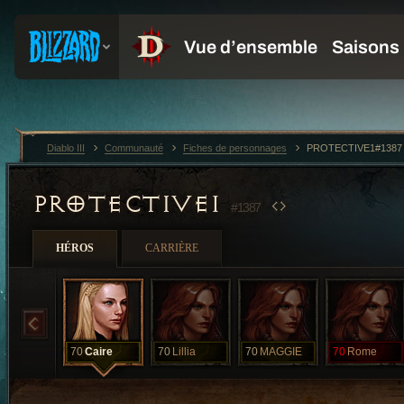
Diablo III
Communauté
Fiches de personnages
PROTECTIVE1#1387
PROTECTIVE1
#1387
HÉROS
CARRIÈRE
70
Caire
70
Lillia
70
MAGGIE
70
Rome