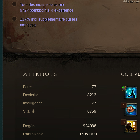
440 dextéri
Tuer des monstres octroie
972 4point:points; d’expérience
137% d’or supplémentaire sur les
monstres
ATTRIBUTS
COMP
Force
77
Dextérité
8213
Intelligence
77
Vitalité
6759
Dégâts
924086
Robustesse
16951700