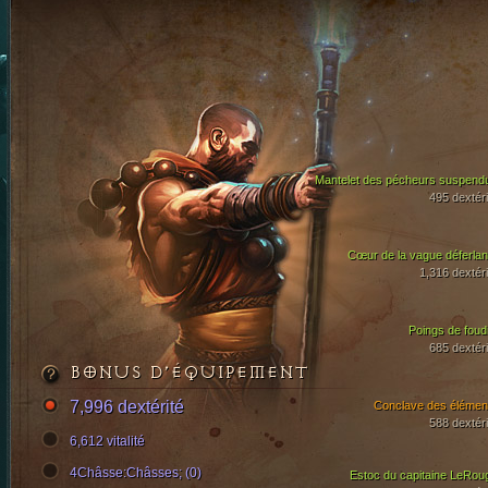
Mantelet des pécheurs suspend
495 dextéri
Cœur de la vague déferlan
1,316 dextéri
Poings de foud
685 dextéri
BONUS D’ÉQUIPEMENT
7,996 dextérité
Conclave des élémen
588 dextéri
6,612 vitalité
4Châsse:Châsses; (0)
Estoc du capitaine LeRou