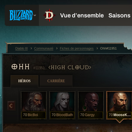
Diablo III
Communauté
Fiches de personnages
Ohh#11951
OHH
HIGH CLOUD
#11951
HÉROS
CARRIÈRE
70
BicBoi
70
BloodBath
70
Gargy
70
MooseKnuck