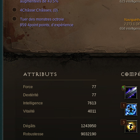
augmentées de 43.5%
623 intelligen
4Châsse:Châsses; (0)
Tuer des monstres octroie
Naviguéth
2 273,1 D
859 4point:points; d’expérience
658 intelligen
ATTRIBUTS
COMP
Force
77
Dextérité
77
Intelligence
7613
Vitalité
4011
Dégâts
1243950
Robustesse
9032190