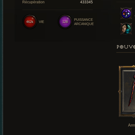
Récupération
433345
PUISSANCE
462k
VIE
128
ARCANIQUE
POUVO
Arm