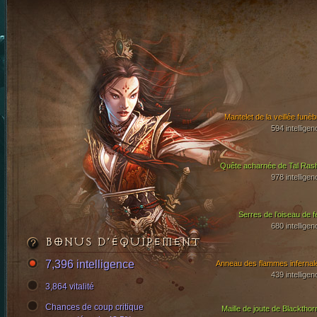
Mantelet de la veillée funèb
594 intelligen
Quête acharnée de Tal Ras
978 intelligen
Serres de l’oiseau de f
680 intelligen
BONUS D’ÉQUIPEMENT
7,396 intelligence
Anneau des flammes infernal
439 intelligen
3,864 vitalité
Chances de coup critique
Maille de joute de Blackthor