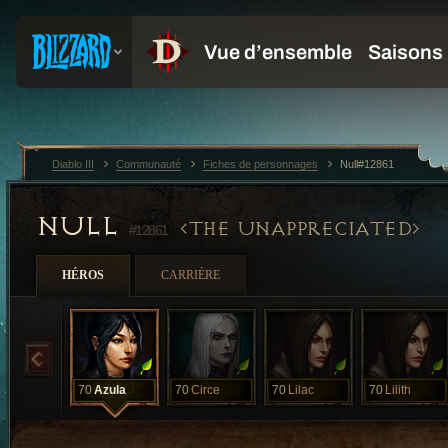
Diablo III
Communauté
Fiches de personnages
Null#12861
NULL
THE UNAPPRECIATED
#12861
HÉROS
CARRIÈRE
70
Azula
70
Circe
70
Lilac
70
Lilith