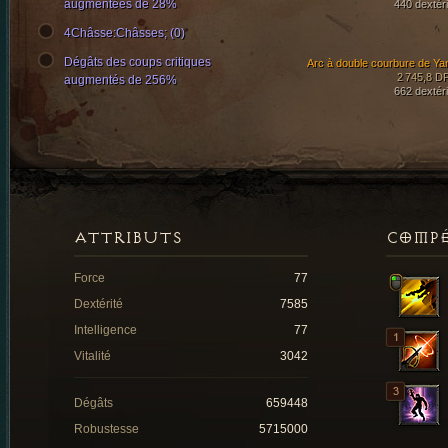
augmentées de 28%
440 dextéri
4Châsse:Châsses; (0)
Dégâts des coups critiques
Arc à double courbure de Ya
2 745,8 D
augmentés de 256%
662 dextéri
ATTRIBUTS
COMP
Force
77
Dextérité
7585
Intelligence
77
Vitalité
3042
Dégâts
659448
Robustesse
5715000