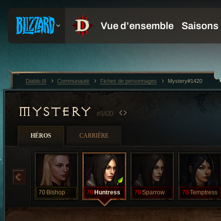
Diablo III
Communauté
Fiches de personnages
Mystery#1420
MYSTERY
#1420
HÉROS
CARRIÈRE
70
Bishop
70
Huntress
70
Sparrow
70
Temptress