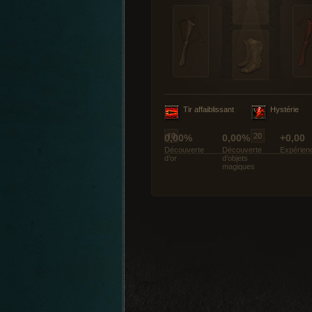
Tir affaiblissant
Hystérie
0,00%
0,00%
+0,00
Découverte
Découverte
Expérien
d’or
d’objets
magiques