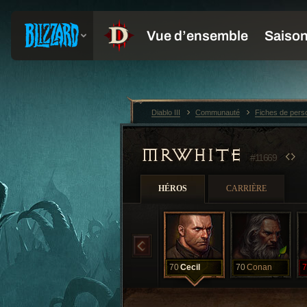
Diablo III
Communauté
Fiches de per
MRWHITE
#11669
HÉROS
CARRIÈRE
70
Cecil
70
Conan
7