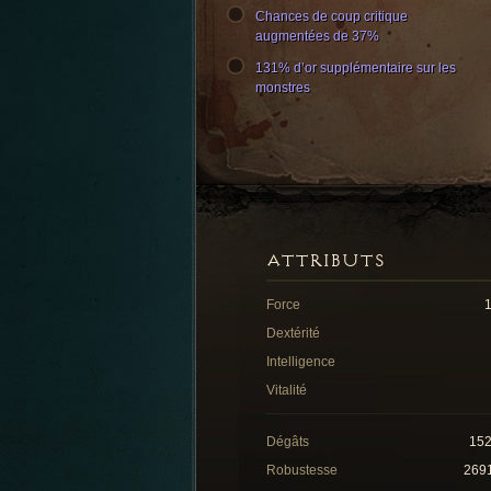
Chances de coup critique
augmentées de 37%
131% d’or supplémentaire sur les
monstres
ATTRIBUTS
Force
Dextérité
Intelligence
Vitalité
Dégâts
15
Robustesse
269