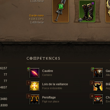
1,135 force
Garde-noire
4 334,5 DPS
1,426 force
COMPÉTENCES
16157
Cautère
Ga
77
Cerbère
All
77
Lois de la vaillance
Bl
4837
Force irrésistible
Asp
Persiflage
Ch
23480
Figé sur place
Ému
18300