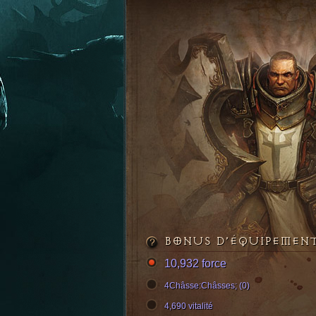
BONUS D’ÉQUIPEMEN
10,932 force
4Châsse:Châsses; (0)
4,690 vitalité