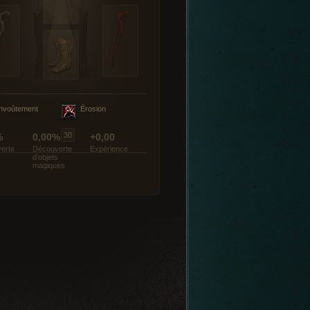
nvoûtement
Érosion
%
0,00%
+0,00
erte
Découverte
Expérience
d’objets
magiques