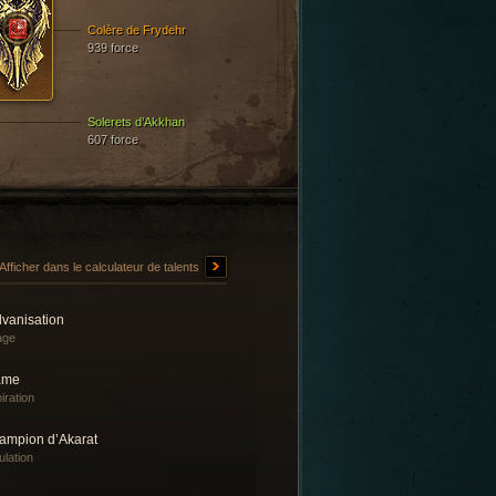
Colère de Frydehr
939 force
Solerets d’Akkhan
607 force
Afficher dans le calculateur de talents
lvanisation
iage
âme
iration
ampion d’Akarat
lation