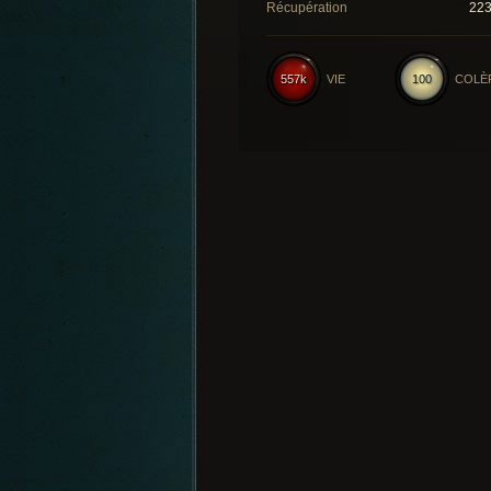
Récupération
22
557k
VIE
100
COLÈ