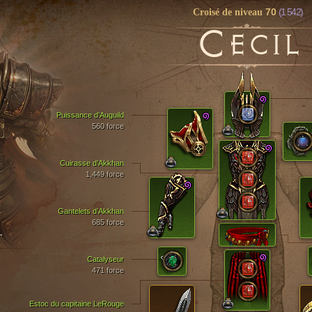
70
(1 542)
Croisé de niveau
C
ECIL
Puissance d’Auguild
560 force
Cuirasse d’Akkhan
1,449 force
Gantelets d’Akkhan
685 force
T
Catalyseur
471 force
Estoc du capitaine LeRouge