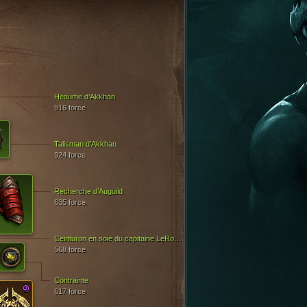
Heaume d’Akkhan
916 force
Talisman d’Akkhan
924 force
Recherche d’Auguild
635 force
Ceinturon en soie du capitaine LeRouge
568 force
Contrainte
617 force