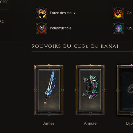
30290
Force des cieux
Cau
RE
Indestructible
Opu
POUVOIRS DU CUBE DE KANAI
Armes
Armure
Bij