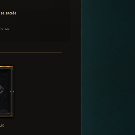
se sacrée
lence
oux