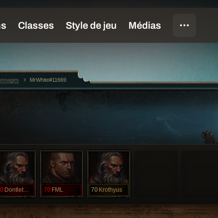
sonnages
MrWhite#11669
0
Dontletmedie
70
FML
70
Krothyus