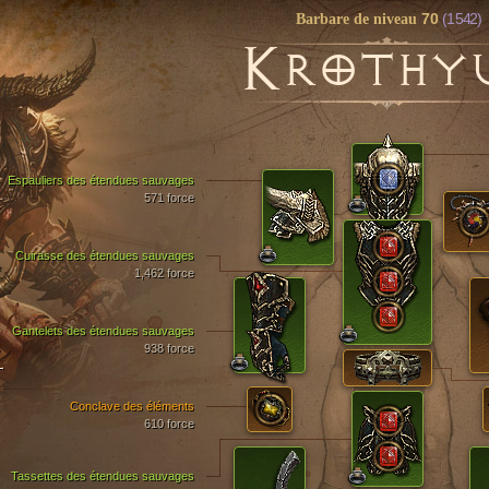
70
(1 542)
Barbare de niveau
K
ROTHY
Espauliers des étendues sauvages
571 force
Cuirasse des étendues sauvages
1,462 force
Gantelets des étendues sauvages
938 force
T
Conclave des éléments
610 force
Tassettes des étendues sauvages