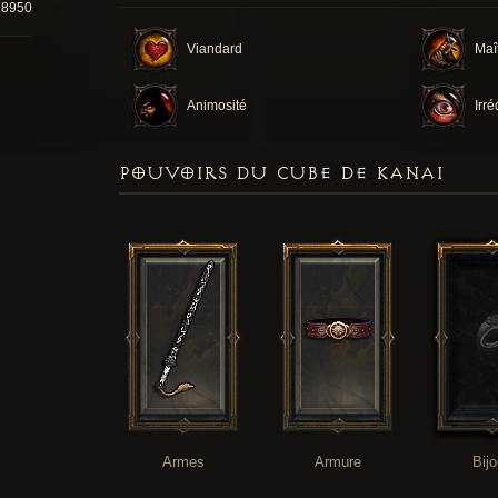
18950
Viandard
Maî
Animosité
Irré
POUVOIRS DU CUBE DE KANAI
Armes
Armure
Bij