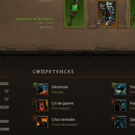
1,192 force
Sacerdoce de Bul-Kathos
2 195,7 DPS
652 force
COMPÉTENCES
10302
Déchirure
Tr
77
Ravage
Ou
77
Cri de guerre
Fur
6220
À la charge !
Fér
Choc terrestre
Spr
68300
Coup dévastateur
Ma
65000