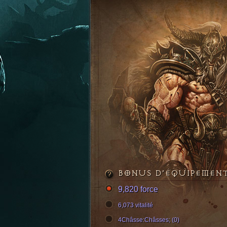
BONUS D’ÉQUIPEMEN
9,820 force
6,073 vitalité
4Châsse:Châsses; (0)