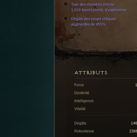
Tuer des monstres octroie
1,019 4point:points; d’expérience
Dégâts des coups critiques
augmentés de 455%
ATTRIBUTS
Force
Dextérité
Intelligence
Vitalité
Dégâts
14
Robustesse
236