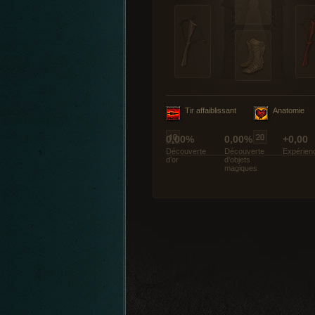
Tir affaiblissant
Anatomie
0,00%
0,00%
+0,00
Découverte
Découverte
Expérien
d’or
d’objets
magiques