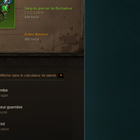
Sang du guerrier de Bul-Kathos
2 172,3 DPS
699 force
Bottes illusoires
485 force
Afficher dans le calculateur de talents
ombe
ragan
eur guerrière
ocité
int
rathon