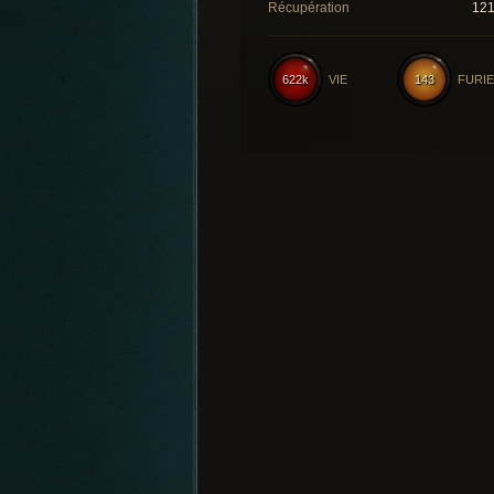
Récupération
12
622k
VIE
143
FURIE