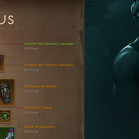
US
Heaume des étendues sauvages
891 force
Amulette des flammes infernales
660 force
Brassards de Mortick
591 force
Chaîne de Chilanik
443 force
Bague de puissance
626 force