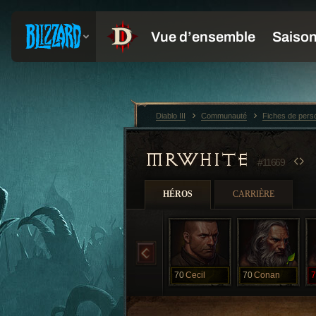
Diablo III
Communauté
Fiches de per
MRWHITE
#11669
HÉROS
CARRIÈRE
70
Cecil
70
Conan
7