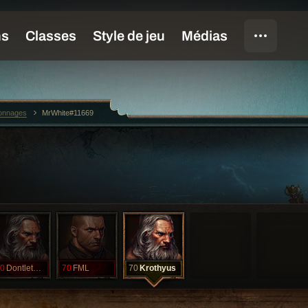
sonnages
MrWhite#11669
0
Dontletmedie
70
FML
70
Krothyus