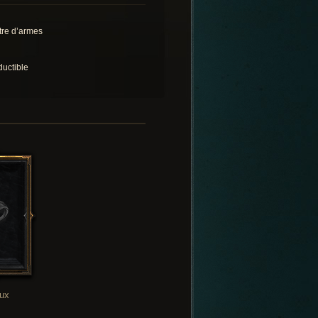
tre d’armes
ductible
oux