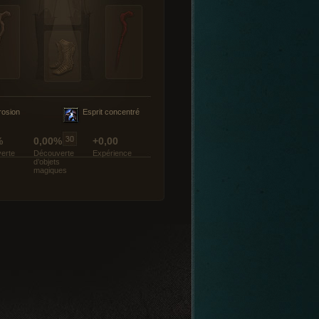
rosion
Esprit concentré
%
0,00%
+0,00
erte
Découverte
Expérience
d’objets
magiques