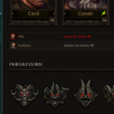
Cecil
Conan
70
70
25 924 monstres élite tués
2 657 monstres élite tués
FML
croisé de niveau
70
Krothyus
barbare de niveau
70
PROGRESSION