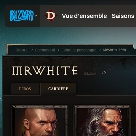
Diablo III
Communauté
Fiches de personnages
MrWhite#11669
MRWHITE
#11669
HÉROS
CARRIÈRE