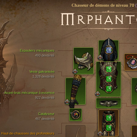
70
(
Chasseur de démons de niveau
M
RPHAN
Espauliers mécaniques
493 dextérité
Veste galvanisée
1,328 dextérité
Avant-bras mécanique à essence
922 dextérité
T
Catalyseur
467 dextérité
Haut-de-chausses des profondeurs