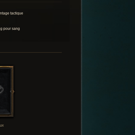
ntage tactique
g pour sang
oux