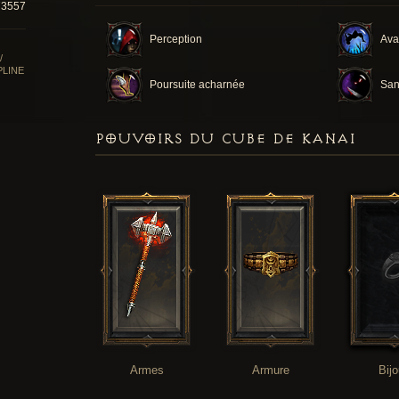
73557
Perception
Ava
/
PLINE
Poursuite acharnée
San
POUVOIRS DU CUBE DE KANAI
Armes
Armure
Bij