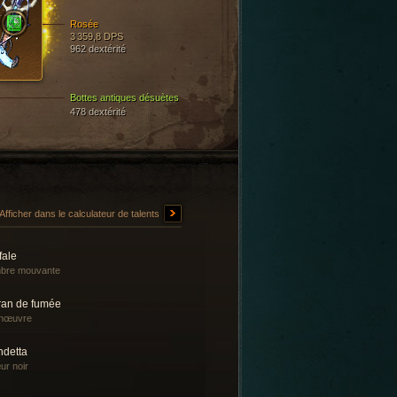
Rosée
3 359,8 DPS
962 dextérité
Bottes antiques désuètes
478 dextérité
Afficher dans le calculateur de talents
fale
bre mouvante
ran de fumée
nœuvre
ndetta
r noir