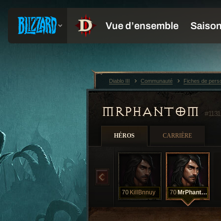
Diablo III
Communauté
Fiches de per
MRPHANTOM
#1131
HÉROS
CARRIÈRE
70
KillBnnuy
70
MrPhantom