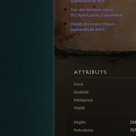
augmentées de 40%
Tuer des monstres octroie
951 4point:points; d’expérience
Dégâts des coups critiques
augmentés de 308%
ATTRIBUTS
Force
Dextérité
Intelligence
Vitalité
Dégâts
29
Robustesse
75