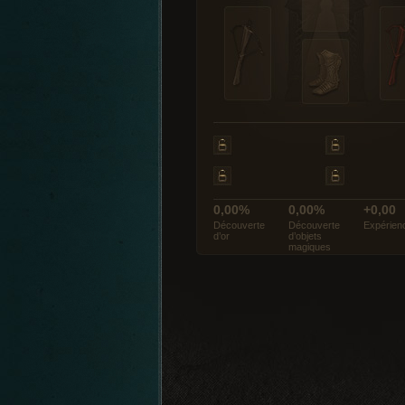
0,00%
0,00%
+0,00
Découverte
Découverte
Expérien
d’or
d’objets
magiques