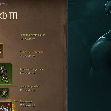
1 498)
TOM
Lunettes dystopiques
648 dextérité
Collier de Morveuse
690 dextérité
Aversion du gardien
478 dextérité
Gaine du gardien
496 dextérité
Contrainte
457 dextérité