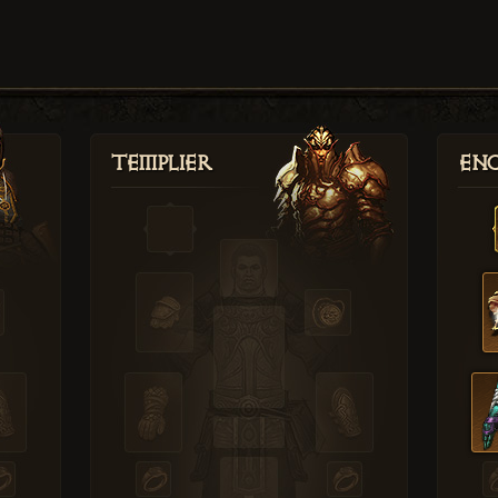
Templier
Enc