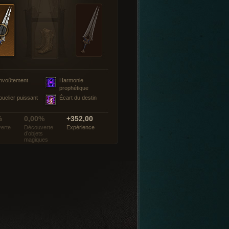
nvoûtement
Harmonie
prophétique
ouclier puissant
Écart du destin
%
0,00%
+352,00
erte
Découverte
Expérience
d’objets
magiques