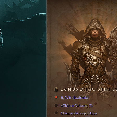
BONUS D’ÉQUIPEMEN
8,479 dextérité
4Châsse:Châsses; (0)
Chances de coup critique