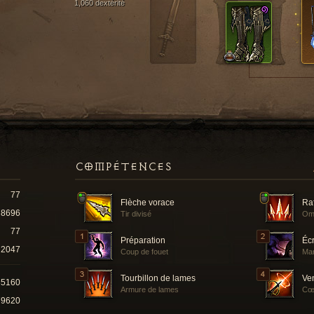
1,060 dextérité
COMPÉTENCES
77
Flèche vorace
Ra
8696
Tir divisé
Om
77
Préparation
Éc
2047
Coup de fouet
Ma
Tourbillon de lames
Ve
35160
Armure de lames
Cœu
79620