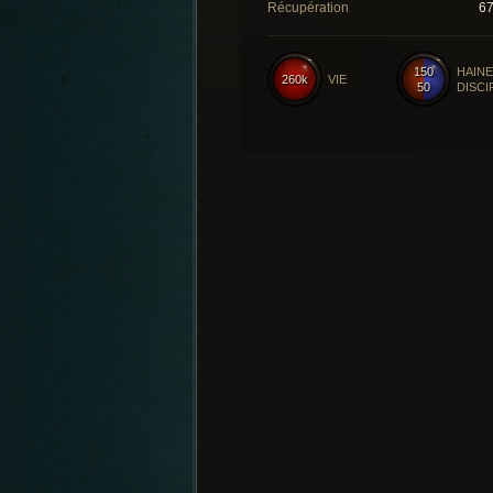
Récupération
6
150
HAINE
260k
VIE
50
DISCI