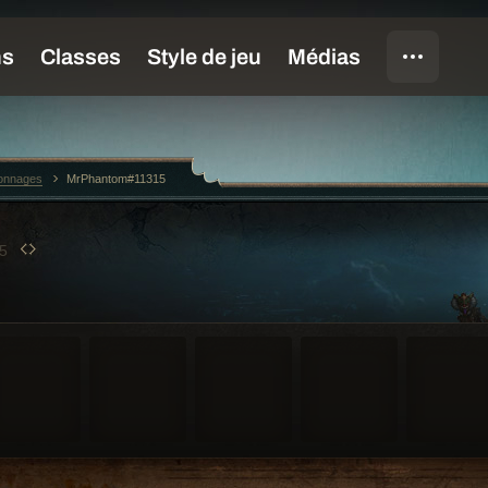
sonnages
MrPhantom#11315
5