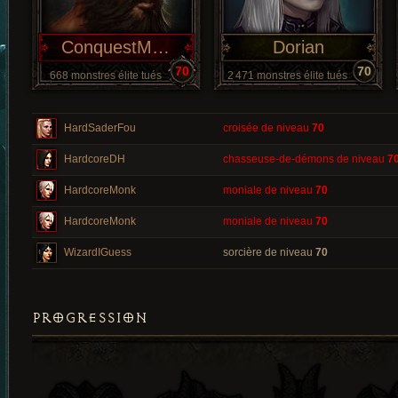
ConquestMonk
Dorian
70
70
668 monstres élite tués
2 471 monstres élite tués
HardSaderFou
croisée de niveau
70
HardcoreDH
chasseuse-de-démons de niveau
7
HardcoreMonk
moniale de niveau
70
HardcoreMonk
moniale de niveau
70
WizardIGuess
sorcière de niveau
70
PROGRESSION