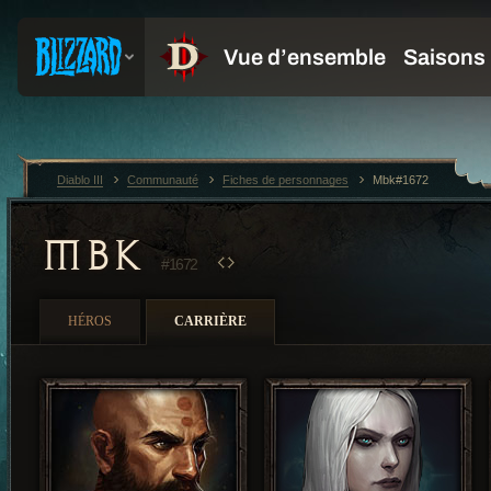
Diablo III
Communauté
Fiches de personnages
Mbk#1672
MBK
#1672
HÉROS
CARRIÈRE