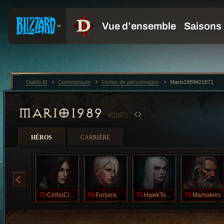
Diablo III
Communauté
Fiches de personnages
Mario1989#21871
MARIO1989
#21871
HÉROS
CARRIÈRE
70
CiribuCiriba
70
Funjara
70
HawkTough
70
Mamokres